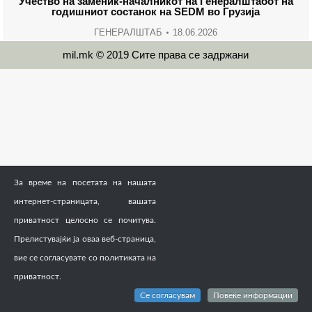
Учество на заменик-началникот на Генералштабот на
годишниот состанок на SEDM во Грузија
ГЕНЕРАЛШТАБ
18.06.2026
mil.mk © 2019 Сите права се задржани
За време на посетата на нашата
интернет-страницата, вашата
приватност целосно се почитува.
Прелистувајќи ја оваа веб-страница,
вие се согласувате со политиката на
приватност.
Се согласувам
Повеќе информации