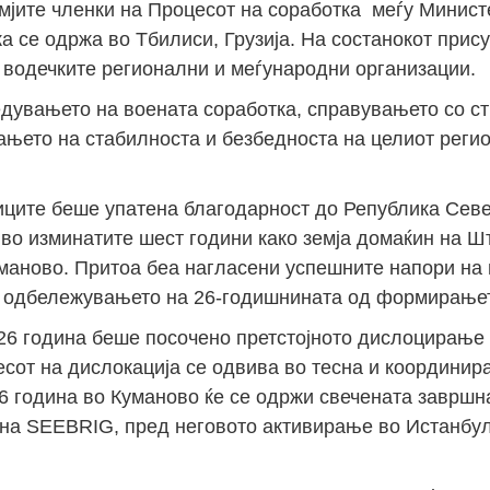
мјите членки на Процесот на соработка меѓу Минист
а се одржа во Тбилиси, Грузија. На состанокот прис
 водечките регионални и меѓународни организации.
дувањето на воената соработка, справувањето со с
вањето на стабилноста и безбедноста на целиот реги
ниците беше упатена благодарност до Република Сев
 во изминатите шест години како земја домаќин на Ш
маново. Притоа беа нагласени успешните напори на 
 и одбележувањето на 26-годишнината од формирањет
026 година беше посочено претстојното дислоцирање
сот на дислокација се одвива во тесна и координира
26 година во Куманово ќе се одржи свечената завршн
на SEEBRIG, пред неговото активирање во Истанбул 