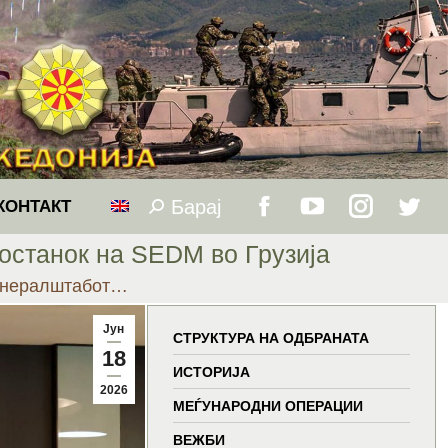
Барај
Search:
КОНТАКТ
Facebook
YouTube
Instagram
Twitt
останок на SEDM во Грузија
page
page
page
page
Генералштабот…
opens
opens
opens
open
Јун
СТРУКТУРА НА ОДБРАНАТА
18
in
in
in
in
ИСТОРИЈА
2026
МЕЃУНАРОДНИ ОПЕРАЦИИ
new
new
new
new
ВЕЖБИ