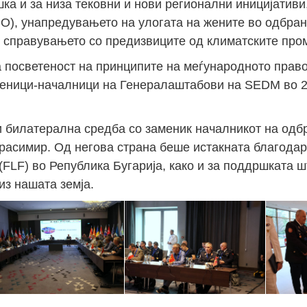
ка и за низа тековни и нови регионални иницијативи,
O), унапредувањето на улогата на жените во одбран
Јан
Јан
Јан
Јан
Јан
Јан
Јан
Јан
Јан
Јан
Јан
Јан
Јан
о справувањето со предизвиците од климатските про
14
7
9
4
11
12
16
9
13
6
16
11
0
а посветеност на принципите на меѓународното прав
Мај
Мај
Мај
Мај
Мај
Мај
Мај
Мај
Мај
Мај
Мај
Мај
Мај
аменици-началници на Генералаштабови на SEDM во 2
46
16
28
24
17
12
34
22
37
15
29
41
3
Сеп
Сеп
Сеп
Сеп
Сеп
Сеп
Сеп
Сеп
Сеп
Сеп
Сеп
Сеп
Сеп
 билатерална средба со заменик началникот на одб
27
40
24
19
18
19
38
42
24
21
30
31
15
Красимир. Од негова страна беше истакната благодар
(FLF) во Република Бугарија, како и за поддршката ш
из нашата земја.