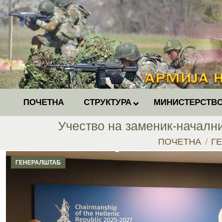
ПОЧЕТНА
СТРУКТУРА
МИНИСТЕРСТВО
Учество на заменик-началн
You are here:
ПОЧЕТНА
Г
ГЕНЕРАЛШТАБ