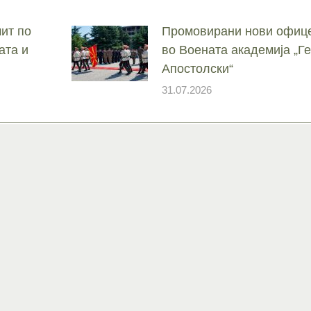
ит по
Промовирани нови офице
ата и
во Воената академија „
Апостолски“
31.07.2026