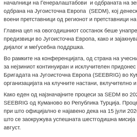
началници на Генералаштабови и одбраната на зе
одбрана на Југоисточна Европа (SEDM), кој денеск
воени претставници од регионот и претставници на
Главна цел на овогодишниот состанок беше унапре
предизвици во Југоисточна Европа, како и зајакну
дијалог и меѓусебна поддршка.
Во рамките на конференцијата, од страна на учес
за нејзиниот континуиран и исклучителен придонес
Бригадата на Југоисточна Европа (SEEBRIG) во Ку
организацијата на клучните настани, вклучително
Како еден од најзначајните процеси за SEDM во 2
SEEBRIG од Куманово во Република Турција. Проце
при што официјално е најавено дека на 15 јули 20
што се заокружува успешната шестгодишна мисија 
август.