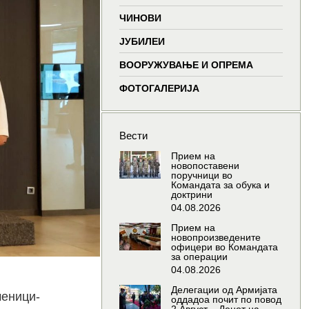
window
window
window
wind
ЧИНОВИ
ЈУБИЛЕИ
ВООРУЖУВАЊЕ И ОПРЕМА
ФОТОГАЛЕРИЈА
Вести
Прием на
новопоставени
поручници во
Командата за обука и
доктрини
04.08.2026
Прием на
новопроизведените
офицери во Командата
за операции
04.08.2026
Делегации од Армијата
меници-
оддадоа почит по повод