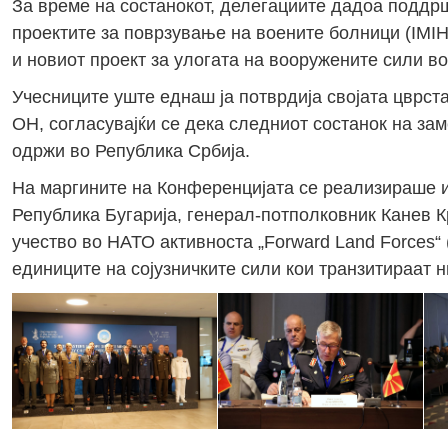
За време на состанокот, делегациите дадоа поддрш
проектите за поврзување на воените болници (IMIH
и новиот проект за улогата на вооружените сили в
Учесниците уште еднаш ја потврдија својата цврст
ОН, согласувајќи се дека следниот состанок на з
одржи во Република Србија.
На маргините на Конференцијата се реализираше и
Република Бугарија, генерал-потполковник Канев 
учество во НАТО активноста „Forward Land Forces“ 
единиците на сојузничките сили кои транзитираат н