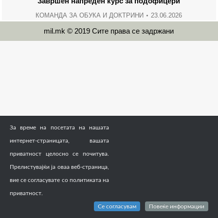
Завршен напреден курс за подофицери
КОМАНДА ЗА ОБУКА И ДОКТРИНИ
23.06.2026
mil.mk © 2019 Сите права се задржани
За време на посетата на нашата
интернет-страницата, вашата
приватност целосно се почитува.
Прелистувајќи ја оваа веб-страница,
вие се согласувате со политиката на
приватност.
Се согласувам
Повеќе информации