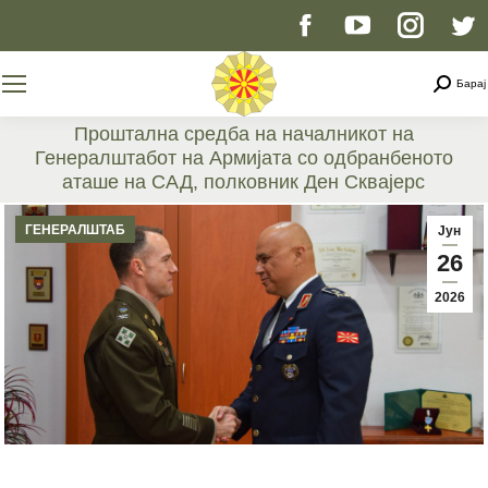
Facebook
YouTube
Instag
T
page
page
page
p
Searc
Барај
opens
opens
opens
o
Проштална средба на началникот на
Генералштабот на Армијата со одбранбеното
in
in
in
i
аташе на САД, полковник Ден Сквајерс
You are here:
new
new
new
n
ГЕНЕРАЛШТАБ
Јун
26
window
window
windo
w
2026