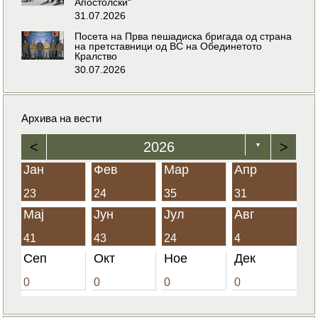
Апостолски“
31.07.2026
Посета на Прва пешадиска бригада од страна
на претставници од ВС на Обединетото
Кралство
30.07.2026
Архива на вести
<
2026
>
▼
Јан
Фев
Мар
Апр
23
24
35
31
Мај
Јун
Јул
Авг
41
43
24
4
Сеп
Окт
Ное
Дек
0
0
0
0