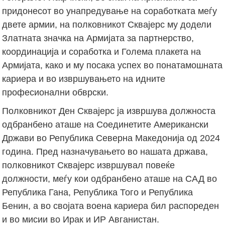
придонесот во унапредување на соработката меѓу
двете армии, на полковникот Сквајерс му додели
Златната значка на Армијата за партнерство,
координација и соработка и Голема плакета на
Армијата, како и му посака успех во понатамошната
кариера и во извршувањето на идните
професионални обврски.
Полковникот Ден Сквајерс ја извршува должноста
одбранбено аташе на Соединетите Американски
Држави во Република Северна Македонија од 2024
година. Пред назначувањето во нашата држава,
полковникот Сквајерс извршувал повеќе
должности, меѓу кои одбранбено аташе на САД во
Република Гана, Република Того и Република
Бенин, а во својата воена кариера бил распореден
и во мисии во Ирак и ИР Авганистан.