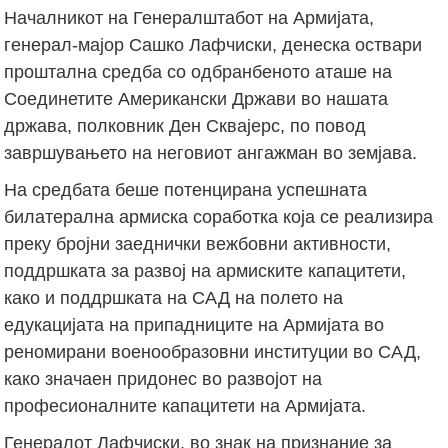
Началникот на Генералштабот на Армијата,
генерал-мајор Сашко Лафчиски, денеска оствари
проштална средба со одбранбеното аташе на
Соединетите Американски Држави во нашата
држава, полковник Ден Сквајерс, по повод
завршувањето на неговиот ангажман во земјава.
На средбата беше потенцирана успешната
билатерална армиска соработка која се реализира
преку бројни заеднички вежбовни активности,
поддршката за развој на армиските капацитети,
како и поддршката на САД на полето на
едукацијата на припадниците на Армијата во
реномирани военообразовни институции во САД,
како значаен придонес во развојот на
професионалните капацитети на Армијата.
Генералот Лафчиски, во знак на признание за