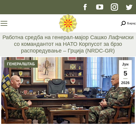
Facebook
YouTube
Instag
T
page
page
page
p
Searc
Барај
opens
opens
opens
o
Работна средба на генерал-мајор Сашко Лафчиски
со командантот на НАТО Корпусот за брзо
in
in
in
i
распоредување – Грција (NRDC-GR)
You are here:
new
new
new
n
ГЕНЕРАЛШТАБ
Јун
5
window
window
windo
w
2026