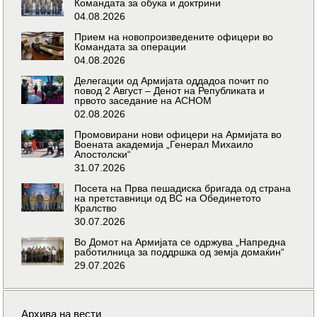
Командата за обука и доктрини
04.08.2026
Прием на новопроизведените офицери во
Командата за операции
04.08.2026
Делегации од Армијата оддадоа почит по
повод 2 Август – Денот на Републиката и
првото заседание на АСНОМ
02.08.2026
Промовирани нови офицери на Армијата во
Воената академија „Генерал Михаило
Апостолски“
31.07.2026
Посета на Прва пешадиска бригада од страна
на претставници од ВС на Обединетото
Кралство
30.07.2026
Во Домот на Армијата се одржува „Напредна
работилница за поддршка од земја домаќин“
29.07.2026
Архива на вести