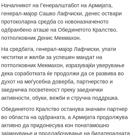
Началникот на Генералштабот на Армијата,
генерал-мајор Сашко Лафчиски, денес оствари
протоколарна средба со новоназначеното
одбранбено аташе на Обединетото Кралство,
потполковник Денис Мeкмахон.
На средбата, генерал-мајор Лафчиски, упати
честитки и желби за успешен мандат на
потполковник Мeкмахон, изразувајќи уверување
дека соработката ќе продолжи да се развива во
духот на меѓусебна доверба, партнерство и
заедничка посветеност преку заеднички
активности, обуки, вежби и стручна поддршка.
Обединетото Кралство останува значаен партнер
во областа на одбраната, а Армијата продолжува
активно да придонесува кон понатамошно
зајакнување и продлабочување на билатералната