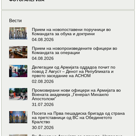
Вести
Прием на новопоставени поручници во
Командата за обука и доктрини
04.08.2026
Прием на новопроизведените офицери во
Командата за операции
04.08.2026
Делегации од Армијата оддадоа почит по
повод 2 Август – Денот на Републиката и
првото заседание на АСНОМ
02.08.2026
Промовирани нови офицери на Армијата во
Воената академија „Генерал Михаило
Апостолски“
31.07.2026
Посета на Прва пешадиска бригада од страна
на претставници од ВС на Обединетото
Кралство
30.07.2026