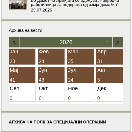
Во Домот на Армијата се одржува „Напредна
работилница за поддршка од земја домаќин“
29.07.2026
Архива на вести
<
2026
>
▼
Јан
Фев
Мар
Апр
23
24
35
31
Мај
Јун
Јул
Авг
41
43
24
3
Сеп
Окт
Ное
Дек
0
0
0
0
АРХИВА НА ПОЛК ЗА СПЕЦИЈАЛНИ ОПЕРАЦИИ