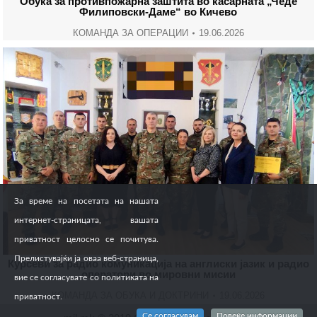
Обука за противпожарна заштита во касарната „Чеде
Филиповски-Даме“ во Кичево
КОМАНДА ЗА ОПЕРАЦИИ
19.06.2026
За време на посетата на нашата
интернет-страницата, вашата
приватност целосно се почитува.
Прелистувајќи ја оваа веб-страница,
Курсеви за радио комуникација на англиски јазик и радио
оператори во мировни мисии
вие се согласувате со политиката на
КОМАНДА ЗА ОБУКА И ДОКТРИНИ
19.06.2026
приватност.
Се согласувам
Повеќе информации