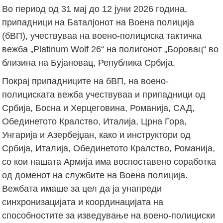
Во период од 31 мај до 12 јуни 2026 година,
припадници на Баталјонот на Воена полиција
(бВП), учествуваа на воено-полициска тактичка
вежба „Platinum Wolf 26“ на полигонот „Боровац“ во
близина на Бујановац, Република Србија.
Покрај припадниците на бВП, на воено-
полициската вежба учествуваа и припадници од
Србија, Босна и Херцеговина, Романија, САД,
Обединетото Кралство, Италија, Црна Гора,
Унгарија и Азербејџан, како и инструктори од
Србија, Италија, Обединетото Кралство, Романија,
со кои нашата Армија има воспоставено соработка
од доменот на службите на Воена полиција.
Вежбата имаше за цел да ја унапреди
синхронизацијата и координацијата на
способностите за изведување на воено-полициски