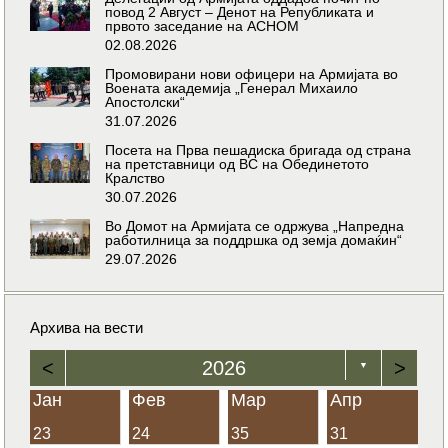
повод 2 Август – Денот на Републиката и
првото заседание на АСНОМ
02.08.2026
Промовирани нови офицери на Армијата во
Воената академија „Генерал Михаило
Апостолски“
31.07.2026
Посета на Прва пешадиска бригада од страна
на претставници од ВС на Обединетото
Кралство
30.07.2026
Во Домот на Армијата се одржува „Напредна
работилница за поддршка од земја домаќин“
29.07.2026
Архива на вести
<
2026
>
▼
Јан
Фев
Мар
Апр
23
24
35
31