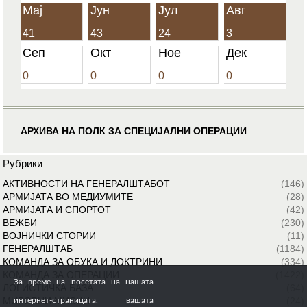
Мај
Јун
Јул
Авг
41
43
24
3
Сеп
Окт
Ное
Дек
0
0
0
0
АРХИВА НА ПОЛК ЗА СПЕЦИЈАЛНИ ОПЕРАЦИИ
Рубрики
АКТИВНОСТИ НА ГЕНЕРАЛШТАБОТ
(146)
АРМИЈАТА ВО МЕДИУМИТЕ
(28)
АРМИЈАТА И СПОРТОТ
(42)
ВЕЖБИ
(230)
ВОЈНИЧКИ СТОРИИ
(11)
ГЕНЕРАЛШТАБ
(1184)
КОМАНДА ЗА ОБУКА И ДОКТРИНИ
(334)
КОМАНДА ЗА ОПЕРАЦИИ
(1422)
За време на посетата на нашата
ЛОГИСТИЧКА БАЗА
(64)
МИРОВНИ МИСИИ
(24)
интернет-страницата, вашата