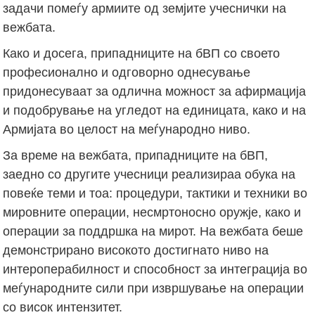
задачи помеѓу армиите од земјите учеснички на
вежбата.
Како и досега, припадниците на бВП со своето
професионално и одговорно однесување
придонесуваат за одлична можност за афирмација
и подобрување на угледот на единицата, како и на
Армијата во целост на меѓународно ниво.
За време на вежбата, припадниците на бВП,
заедно со другите учесници реализираа обука на
повеќе теми и тоа: процедури, тактики и техники во
мировните операции, несмртоносно оружје, како и
операции за поддршка на мирот. На вежбата беше
демонстрирано високото достигнато ниво на
интероперабилност и способност за интеграција во
меѓународните сили при извршување на операции
со висок интензитет.