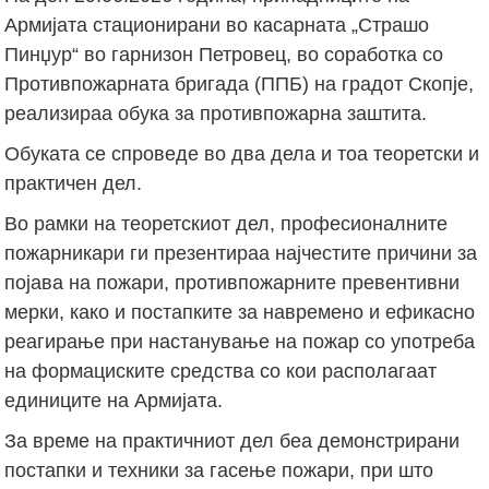
Армијата стационирани во касарната „Страшо
Пинџур“ во гарнизон Петровец, во соработка со
Противпожарната бригада (ППБ) на градот Скопје,
реализираа обука за противпожарна заштита.
Обуката се спроведе во два дела и тоа теоретски и
практичен дел.
Во рамки на теоретскиот дел, професионалните
пожарникари ги презентираа најчестите причини за
појава на пожари, противпожарните превентивни
мерки, како и постапките за навремено и ефикасно
реагирање при настанување на пожар со употреба
на формациските средства со кои располагаат
единиците на Армијата.
За време на практичниот дел беа демонстрирани
постапки и техники за гасење пожари, при што