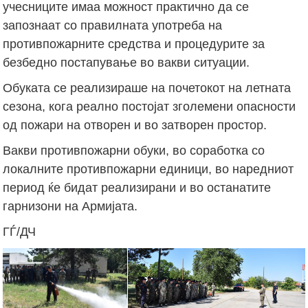
учесниците имаа можност практично да се
запознаат со правилната употреба на
противпожарните средства и процедурите за
безбедно постапување во вакви ситуации.
Обуката се реализираше на почетокот на летната
сезона, кога реално постојат зголемени опасности
од пожари на отворен и во затворен простор.
Вакви противпожарни обуки, во соработка со
локалните противпожарни единици, во наредниот
период ќе бидат реализирани и во останатите
гарнизони на Армијата.
ГЃ/ДЧ