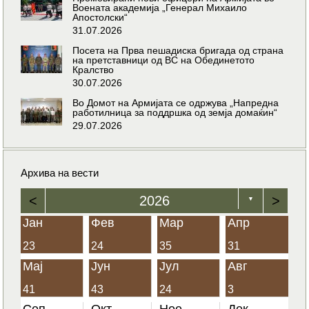
Воената академија „Генерал Михаило
Апостолски“
31.07.2026
Посета на Прва пешадиска бригада од страна
на претставници од ВС на Обединетото
Кралство
30.07.2026
Во Домот на Армијата се одржува „Напредна
работилница за поддршка од земја домаќин“
29.07.2026
Архива на вести
<
2026
>
▼
Јан
Фев
Мар
Апр
23
24
35
31
Мај
Јун
Јул
Авг
41
43
24
3