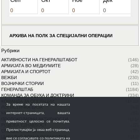
Сеп
Окт
Ное
Дек
0
0
0
0
АРХИВА НА ПОЛК ЗА СПЕЦИЈАЛНИ ОПЕРАЦИИ
Рубрики
АКТИВНОСТИ НА ГЕНЕРАЛШТАБОТ
(146)
АРМИЈАТА ВО МЕДИУМИТЕ
(28)
АРМИЈАТА И СПОРТОТ
(42)
ВЕЖБИ
(230)
ВОЈНИЧКИ СТОРИИ
(11)
ГЕНЕРАЛШТАБ
(1184)
КОМАНДА ЗА ОБУКА И ДОКТРИНИ
(334)
КОМАНДА ЗА ОПЕРАЦИИ
(1422)
За време на посетата на нашата
ЛОГИСТИЧКА БАЗА
(64)
МИРОВНИ МИСИИ
(24)
интернет-страницата, вашата
ПРОТОКОЛАРНИ АКТИВНОСТИ
(185)
приватност целосно се почитува.
РОДОВА ЕДНАКВОСТ
(12)
Прелистувајќи ја оваа веб-страница,
СПЕЦИЈАЛНИ СИЛИ
(35)
ЦИВИЛНО ВОЕНА СОРАБОТКА
(113)
вие се согласувате со политиката на