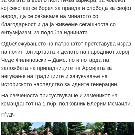
кој секогаш се борел за правда и слобода за својот
народ, да се сеќаваме на минатото со
благодарност и да ја живееме сегашноста со
ентузијазам, за подобра иднината.
Одбележувањето на патронатот претставува израз
на почит кон жртвата и делото на народниот херој
Чеде Филиповски – Даме, но и потврда на
заложбата на припадниците на Армијата за
негување на традициите и зачувување на
историското наследство за идните генерации.
На свеченоста присуствуваше и заменикот на
командантот на 1.пбр, полковник Блерим Исмаили.
ГЃ/ДЧ