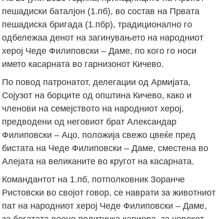
пешадиски баталјон (1.пб), во состав на Првата
пешадиска бригада (1.пбр), традиционално го
одбележаа денот на загинувањето на народниот
херој Чеде Филиповски – Даме, по кого го носи
името касарната во гарнизонот Кичево.
По повод патронатот, делегации од Армијата,
Сојузот на борците од општина Кичево, како и
членови на семејството на народниот херој,
предводени од неговиот брат Александар
Филиповски – Ацо, положија свежо цвеќе пред
бистата на Чеде Филиповски – Даме, сместена во
Алејата на великаните во кругот на касарната.
Командантот на 1.пб, потполковник Зоранче
Ристовски во својот говор, се наврати за животниот
пат на народниот херој Чеде Филиповски – Даме,
за богатата воено политичка кариера, за човекот