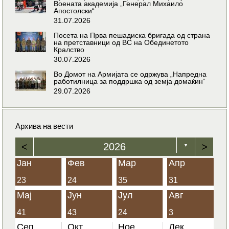
Воената академија „Генерал Михаило
Апостолски“
31.07.2026
Посета на Прва пешадиска бригада од страна
на претставници од ВС на Обединетото
Кралство
30.07.2026
Во Домот на Армијата се одржува „Напредна
работилница за поддршка од земја домаќин“
29.07.2026
Архива на вести
<
2026
>
▼
Јан
Фев
Мар
Апр
23
24
35
31
Мај
Јун
Јул
Авг
41
43
24
3
Сеп
Окт
Ное
Дек