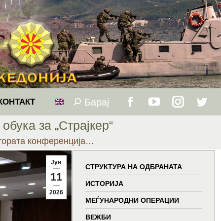
Барај
Search:
КОНТАКТ
Facebook
YouTube
Instagram
Twitt
обука за „Страјкер“
page
page
page
page
Втората конференција…
opens
opens
opens
open
Јун
СТРУКТУРА НА ОДБРАНАТА
11
in
in
in
in
ИСТОРИЈА
2026
МЕЃУНАРОДНИ ОПЕРАЦИИ
new
new
new
new
ВЕЖБИ