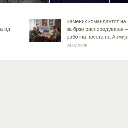
Заменик командантот на
а од
за брзо распоредување –
работна посета на Армиј
24.07.2026