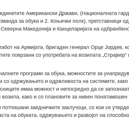
единетите Американски Држави, (Националната гард
оманда за обука и 2. Коњички полк), претставници о
а Северна Македонија и Канцеларијата на одбранбен
абот на Армијата, бригаден генерал Орце Јордев, кој
тите поврзани со употребата на возилата „Страјкер“ 
оналните програми за обука, можностите за унапреду
и со одржувањето и одржливоста на системите, како
чесниците имаа можност и непосредно да се запознаат
 возила, како и со плановите за нивен понатамошен 
потпишани заедничките заклучоци, со кои се утврде
аста на обуката, одржувањето и развојот на способн