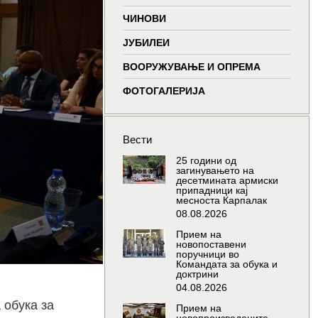
window
window
window
wind
ЧИНОВИ
ЈУБИЛЕИ
ВООРУЖУВАЊЕ И ОПРЕМА
ФОТОГАЛЕРИЈА
Вести
25 години од
загинувањето на
десетмината армиски
припадници кај
месноста Карпалак
08.08.2026
Прием на
новопоставени
поручници во
Командата за обука и
доктрини
04.08.2026
 обука за
Прием на