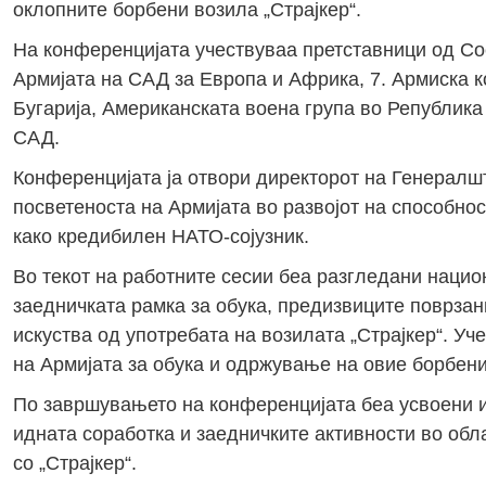
оклопните борбени возила „Страјкер“.
На конференцијата учествуваа претставници од Со
Армијата на САД за Европа и Африка, 7. Aрмиска к
Бугарија, Американската воена група во Републик
САД.
Конференцијата ја отвори директорот на Генералшт
посветеноста на Армијата во развојот на способнос
како кредибилен НАТО-сојузник.
Во текот на работните сесии беа разгледани наци
заедничката рамка за обука, предизвиците поврзан
искуства од употребата на возилата „Страјкер“. У
на Армијата за обука и одржување на овие борбени
По завршувањето на конференцијата беа усвоени и 
идната соработка и заедничките активности во обл
со „Страјкер“.