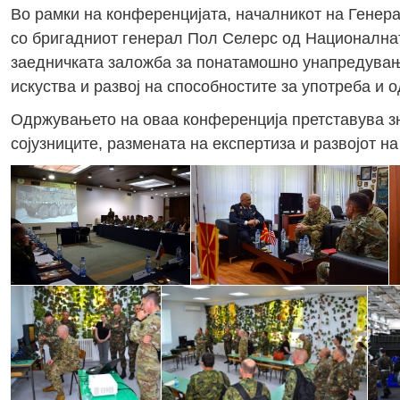
Во рамки на конференцијата, началникот на Генер
со бригадниот генерал Пол Селерс од Националнат
заедничката заложба за понатамошно унапредувањ
искуства и развој на способностите за употреба и 
Одржувањето на оваа конференција претставува зн
сојузниците, размената на експертиза и развојот н