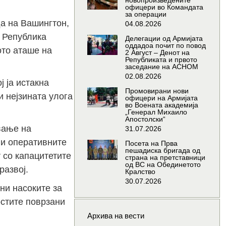
новопроизведените
офицери во Командата
за операции
а на Вашингтон,
04.08.2026
д Република
Делегации од Армијата
оддадоа почит по повод
ото аташе на
2 Август – Денот на
Републиката и првото
заседание на АСНОМ
02.08.2026
 ја истакна
Промовирани нови
и нејзината улога
офицери на Армијата
во Воената академија
„Генерал Михаило
Апостолски“
вање на
31.07.2026
 и оперативните
Посета на Прва
пешадиска бригада од
 со капацитетите
страна на претставници
од ВС на Обединетото
развој.
Кралство
30.07.2026
ни насоките за
остите поврзани
Архива на вести