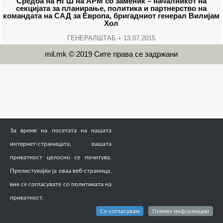
Средба на НГШ на АРМ со заменик – началникот на
секцијата за планирање, политика и партнерство на
командата на САД за Европа, бригадниот генерал Вилијам
Хол
ГЕНЕРАЛШТАБ
13.07.2015
mil.mk © 2019 Сите права се задржани
За време на посетата на нашата
интернет-страницата, вашата
приватност целосно се почитува.
Прелистувајќи ја оваа веб-страница,
вие се согласувате со политиката на
приватност.
Се согласувам
Повеќе информации