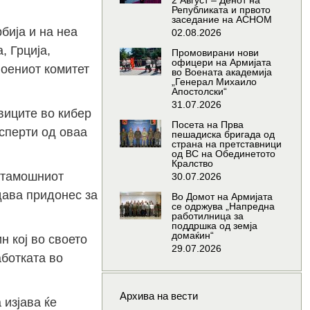
2 Август – Денот на
Републиката и првото
заседание на АСНОМ
бија и на неа
02.08.2026
, Грција,
Промовирани нови
офицери на Армијата
воениот комитет
во Воената академија
„Генерал Михаило
Апостолски“
31.07.2026
виците во кибер
Посета на Прва
сперти од оваа
пешадиска бригада од
страна на претставници
од ВС на Обединетото
Кралство
атамошниот
30.07.2026
дава придонес за
Во Домот на Армијата
се одржува „Напредна
работилница за
поддршка од земја
домаќин“
 кој во своето
29.07.2026
аботката во
Архива на вести
изјава ќе