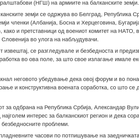
ералштабови (НГШ) на армиите на балканските земји.
анските земји се одржува во Белград, Република Ср
ји членки (Албанија, Босна и Херцеговина, Бугарија
), како и претставници од воениот комитет на НАТО, 
 Словенија во улога на набљудувачи.
т извештај, се разгледувале и безбедноста и предиз
работка во ова поле, за што свое излагање имале ек
акнал неговото убедување дека овој форум и во пон
рање и конструктивна воената соработка, со што се 
т за одбрана на Република Србија, Александар Вулин
 најголем интерес за балканскиот регион и дека сор
 безбедносните проблеми.
пладневните часови по потпишување на заедничката 