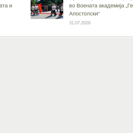
ата и
во Воената академија „
Апостолски“
31.07.2026