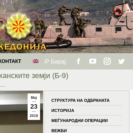
Барај
Search:
КОНТАКТ
Facebook
YouTube
Instagram
Twitt
нските земји (Б-9)
page
page
page
page
М…
opens
opens
opens
open
Мај
СТРУКТУРА НА ОДБРАНАТА
23
in
in
in
in
ИСТОРИЈА
2018
МЕЃУНАРОДНИ ОПЕРАЦИИ
new
new
new
new
ВЕЖБИ