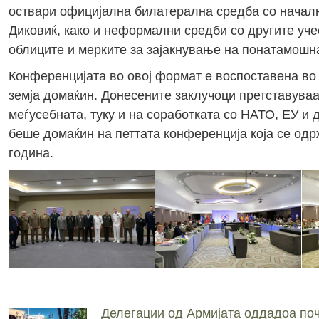
оствари официјална билатерална средба со начал
Диковиќ, како и неформални средби со другите уче
облиците и мерките за зајакнување на понатамошн
Конференцијата во овој формат е воспоставена во
земја домаќин. Донесените заклучоци претставува
меѓусебната, туку и на соработката со НАТО, ЕУ и
беше домаќин на петтата конференција која се одр
година.
Делегации од Армијата оддадоа поч