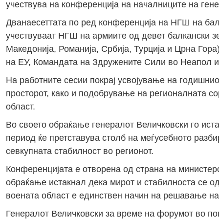
учествува на конференција на началниците на ген
Дванаесеттата по ред конференција на НГШ на балк
учествуваат НГШ на армиите од девет балкански зем
Македонија, Романија, Србија, Турција и Црна Гора
на ЕУ, Командата на Здружените Сили во Неапол и
На работните сесии покрај усвојување на годишнио
просторот, како и подобрување на регионалната со
област.
Во своето обраќање генералот Величковски го ист
период ќе претставува столб на меѓусебното разби
севкупната стабилност во регионот.
Конференцијата е отворена од страна на министеро
обраќање истакнал дека мирот и стабилноста се од
воената област е единствен начин на решавање на
Генералот Величковски за време на форумот во по