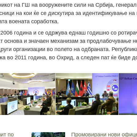
никот на ГШ на вооружените сили на Србија, генер
сници на кои ќе се дискутира за идентификување на
Јан
Јан
Јан
Јан
Јан
Јан
Јан
Јан
Јан
Јан
Јан
Јан
Јан
ата воената соработка.
14
7
9
4
11
12
16
9
13
6
16
11
0
 2006 година и се одржува еднаш годишно со ротира
Мај
Мај
Мај
Мај
Мај
Мај
Мај
Мај
Мај
Мај
Мај
Мај
Мај
ат основа и значаен механизам за продлабочување н
46
16
28
24
17
12
34
22
37
15
29
41
3
 други организации во полето на одбраната. Републи
Сеп
Сеп
Сеп
Сеп
Сеп
Сеп
Сеп
Сеп
Сеп
Сеп
Сеп
Сеп
Сеп
жа во 2011 година, во Охрид, а следен пат ќе биде д
27
40
24
19
18
19
38
42
24
21
30
31
15
ит по
Промовирани нови офице