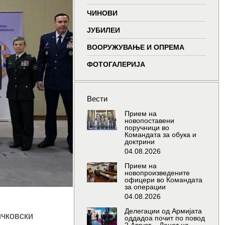
window
window
window
wind
ЧИНОВИ
ЈУБИЛЕИ
ВООРУЖУВАЊЕ И ОПРЕМА
ФОТОГАЛЕРИЈА
Вести
Прием на
новопоставени
поручници во
Командата за обука и
доктрини
04.08.2026
Прием на
новопроизведените
офицери во Командата
за операции
04.08.2026
Делегации од Армијата
ичковски
оддадоа почит по повод