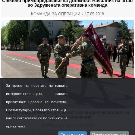
Свечено примопредавање на должност Началник на штаб
во Здружената оперативна команда
КОМАНДА ЗА ОПЕРАЦИИ
17.05.2018
За време на посетата на нашата
интернет-страницата, вашата
приватност целосно се почитува.
Прелистувајќи ја оваа веб-страница,
Примопредавање на должност командант на полкот за
Специјални операции
вие се согласувате со политиката на
ГЕНЕРАЛШТАБ
17.05.2018
приватност.
Се согласувам
Повеќе информации