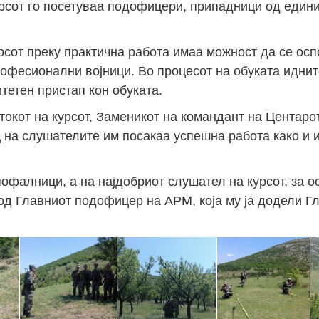
урсот го посетуваа подофицери, припадници од един
сот преку практична работа имаа можност да се осп
фесионални војници. Во процесот на обуката иднит
тетен пристап кон обуката.
токот на курсот, Заменикот на командант на Центаро
 на слушателите им посакаа успешна работа како и
офалници, а на најдобриот слушател на курсот, за 
од Главниот подофицер на АРМ, која му ја додели Г