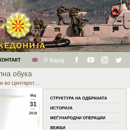
Барај
Search:
КОНТАКТ
Facebook
YouTube
Instagram
Twitt
лна обука
page
page
page
page
ри во Центарот…
opens
opens
opens
open
Мај
СТРУКТУРА НА ОДБРАНАТА
31
in
in
in
in
ИСТОРИЈА
2018
МЕЃУНАРОДНИ ОПЕРАЦИИ
new
new
new
new
ВЕЖБИ