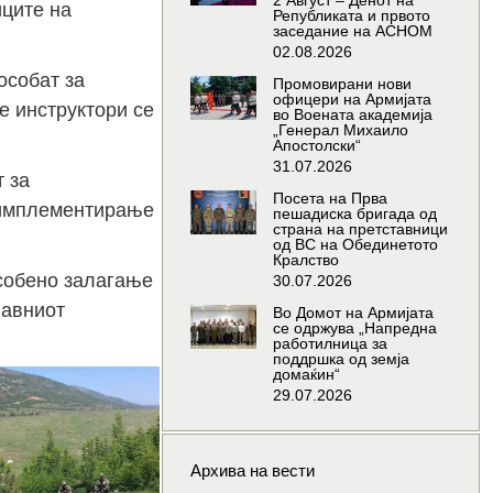
2 Август – Денот на
иците на
Републиката и првото
заседание на АСНОМ
02.08.2026
особат за
Промовирани нови
офицери на Армијата
е инструктори се
во Воената академија
„Генерал Михаило
Апостолски“
31.07.2026
т за
Посета на Прва
 имплементирање
пешадиска бригада од
страна на претставници
од ВС на Обединетото
Кралство
особено залагање
30.07.2026
лавниот
Во Домот на Армијата
се одржува „Напредна
работилница за
поддршка од земја
домаќин“
29.07.2026
Архива на вести