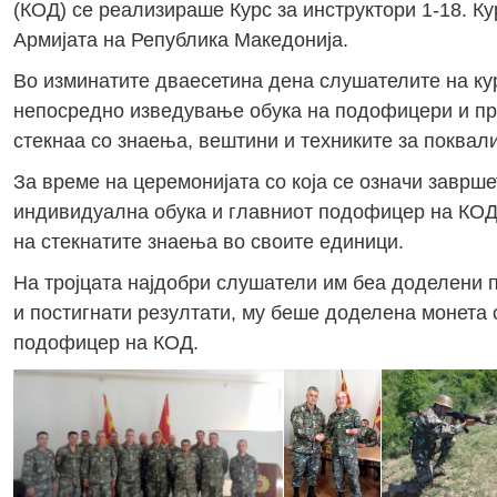
(КОД) се реализираше Курс за инструктори 1-18. К
Армијата на Република Македонија.
Во изминатите дваесетина дена слушателите на кур
непосредно изведување обука на подофицери и про
стекнаа со знаења, вештини и техниките за поквали
За време на церемонијата со која се означи заврше
индивидуална обука и главниот подофицер на КОД
на стекнатите знаења во своите единици.
На тројцата најдобри слушатели им беа доделени п
и постигнати резултати, му беше доделена монета 
подофицер на КОД.