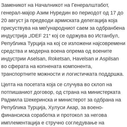
Заменикот на Началникот на Генералштабот,
генерал-мајор Азим Нуредин во периодот од 17 до
20 август ја предводи армиската делегација која
присуствува на меѓународниот саем за одбранбена
индустрија „IDEF 21“ кој се одржува во Истанбул,
Република Турција на кој се изложени најсовремени
средства и модерна воена опрема од воените
индустрии Aselsan, Roketsan, Havelsan и Aspilsan
во сферата на копнената компонента,
транспортните можности и логистичката поддршка.
Целта на посетата која се случува во склоп на
потпишаниот договор, од страна на министерката
Радмила Шекеринска и министерот за одбрана на
Република Турција, Хулуси Акар, за воено-
финансиска соработка и протокол за негова
имплементација е стручно согледување на