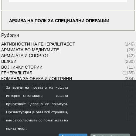
АРХИВА НА ПОЛК ЗА СПЕЦИЈАЛНИ ОПЕРАЦИИ
Рубрики
АКТИВНОСТИ НА ГЕНЕРАЛШТАБОТ
(146)
АРМИЈАТА ВО МЕДИУМИТЕ
(28)
АРМИЈАТА И СПОРТОТ
(42)
ВЕЖБИ
(230)
ВОЈНИЧКИ СТОРИИ
(11)
ГЕНЕРАЛШТАБ
(1185)
КОМАНДА ЗА ОБУКА И ДОКТРИНИ
(334)
КОМАНДА ЗА ОПЕРАЦИИ
(1422)
За време на посетата на нашата
ЛОГИСТИЧКА БАЗА
(64)
МИРОВНИ МИСИИ
(24)
интернет-страницата, вашата
ПРОТОКОЛАРНИ АКТИВНОСТИ
(185)
приватност целосно се почитува.
РОДОВА ЕДНАКВОСТ
(12)
Прелистувајќи ја оваа веб-страница,
СПЕЦИЈАЛНИ СИЛИ
(35)
ЦИВИЛНО ВОЕНА СОРАБОТКА
(113)
вие се согласувате со политиката на
приватност.