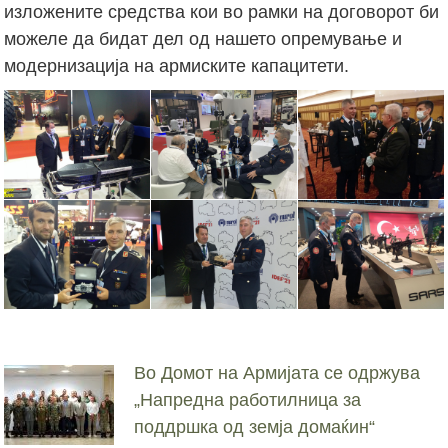
изложените средства кои во рамки на договорот би
можеле да бидат дел од нашето опремување и
модернизација на армиските капацитети.
Во Домот на Армијата се одржува
„Напредна работилница за
поддршка од земја домаќин“