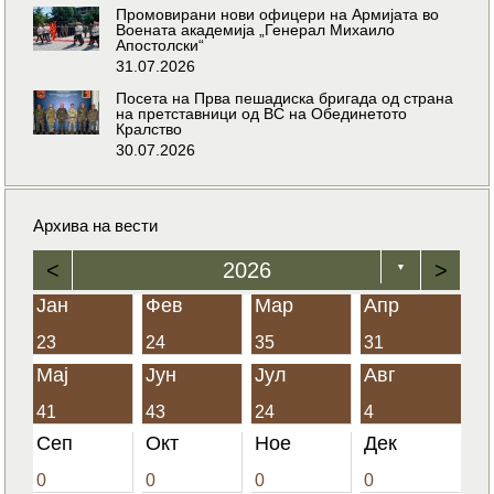
Промовирани нови офицери на Армијата во
Воената академија „Генерал Михаило
Апостолски“
31.07.2026
Посета на Прва пешадиска бригада од страна
на претставници од ВС на Обединетото
Кралство
30.07.2026
Архива на вести
<
2026
>
▼
Јан
Фев
Мар
Апр
23
24
35
31
Мај
Јун
Јул
Авг
41
43
24
4
Сеп
Окт
Ное
Дек
0
0
0
0