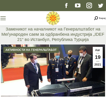
Facebook
YouTube
Instag
T
page
page
page
p
Searc
Барај
opens
opens
opens
o
Заменикот на началникот на Генералштабот на
Меѓународен саем за одбранбена индустрија „IDEF
in
in
in
i
21“ во Истанбул, Република Турција
You are here:
new
new
new
n
АКТИВНОСТИ НА ГЕНЕРАЛШТАБОТ
Авг
19
window
window
windo
w
2021