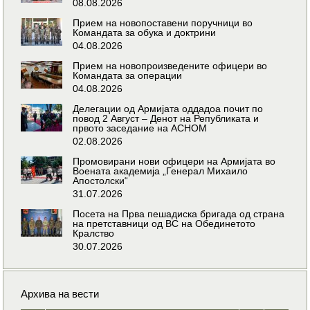
08.08.2026
Прием на новопоставени поручници во
Командата за обука и доктрини
04.08.2026
Прием на новопроизведените офицери во
Командата за операции
04.08.2026
Делегации од Армијата оддадоа почит по
повод 2 Август – Денот на Републиката и
првото заседание на АСНОМ
02.08.2026
Промовирани нови офицери на Армијата во
Воената академија „Генерал Михаило
Апостолски“
31.07.2026
Посета на Прва пешадиска бригада од страна
на претставници од ВС на Обединетото
Кралство
30.07.2026
Архива на вести