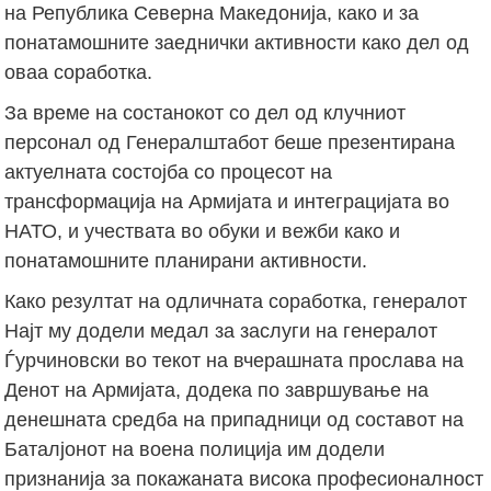
на Република Северна Македонија, како и за
понатамошните заеднички активности како дел од
оваа соработка.
За време на состанокот со дел од клучниот
персонал од Генералштабот беше презентирана
актуелната состојба со процесот на
трансформација на Армијата и интеграцијата во
НАТО, и учествата во обуки и вежби како и
понатамошните планирани активности.
Како резултат на одличната соработка, генералот
Најт му додели медал за заслуги на генералот
Ѓурчиновски во текот на вчерашната прослава на
Денот на Армијата, додека по завршување на
денешната средба на припадници од составот на
Баталјонот на воена полиција им додели
признанија за покажаната висока професионалност