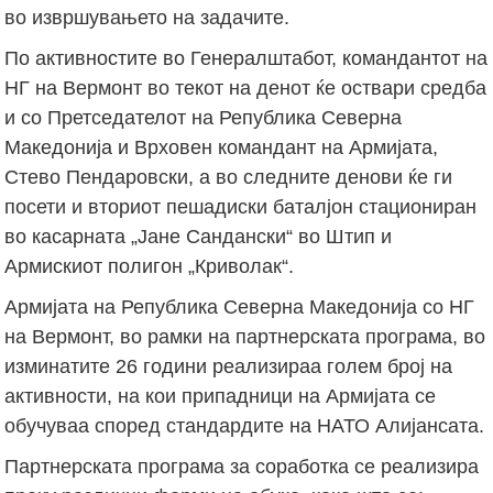
во извршувањето на задачите.
По активностите во Генералштабот, командантот на
НГ на Вермонт во текот на денот ќе оствари средба
и со Претседателот на Република Северна
Македонија и Врховен командант на Армијата,
Стево Пендаровски, а во следните денови ќе ги
посети и вториот пешадиски баталјон стациониран
во касарната „Јане Сандански“ во Штип и
Армискиот полигон „Криволак“.
Армијата на Република Северна Македонија со НГ
на Вермонт, во рамки на партнерската програма, во
изминатите 26 години реализираа голем број на
активности, на кои припадници на Армијата се
обучуваа според стандардите на НАТО Алијансата.
Партнерската програма за соработка се реализира