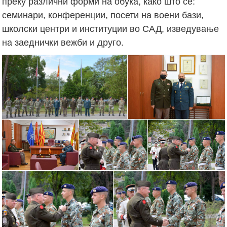
преку различни форми на обука, како што се:
семинари, конференции, посети на воени бази,
школски центри и институции во САД, изведување
на заеднички вежби и друго.