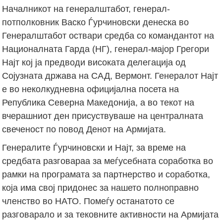
Началникот на генералштабот, генерал-
потполковник Васко Ѓурчиновски денеска во
Генералштабот оствари средба со командантот на
Националната Гарда (НГ), генерал-мајор Грегори
Најт кој ја предводи високата делегација од
Сојузната држава на САД, Вермонт. Генералот Најт
е во неколкудневна официјална посета на
Република Северна Македонија, а во текот на
вчерашниот ден присуствуваше на централната
свеченост по повод Денот на Армијата.
Генералите Ѓурчиновски и Најт, за време на
средбата разговараа за меѓусебната соработка во
рамки на програмата за партнерство и соработка,
која има свој придонес за нашето полноправно
членство во НАТО. Помеѓу останатото се
разговарало и за тековните активности на Армијата