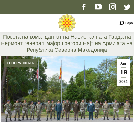
Facebook
YouTube
Instag
T
page
page
page
p
Searc
Барај
opens
opens
opens
o
Посета на командантот на Националната Гарда на
Вермонт генерал-мајор Грегори Најт на Армијата на
in
in
in
i
Република Северна Македонија
You are here:
new
new
new
n
ГЕНЕРАЛШТАБ
Авг
19
window
window
windo
w
2021