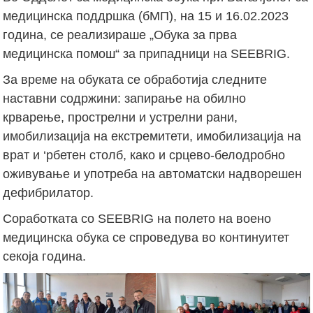
медицинска поддршка (бМП), на 15 и 16.02.2023
година, се реализираше „Обука за прва
медицинска помош“ за припадници на SEEBRIG.
За време на обуката се обработија следните
наставни содржини: запирање на обилно
крварење, прострелни и устрелни рани,
имобилизација на екстремитети, имобилизација на
врат и ‘рбетен столб, како и срцево-белодробно
оживување и употреба на автоматски надворешен
дефибрилатор.
Соработката со SEEBRIG на полето на воено
медицинска обука се спроведува во континуитет
секоја година.