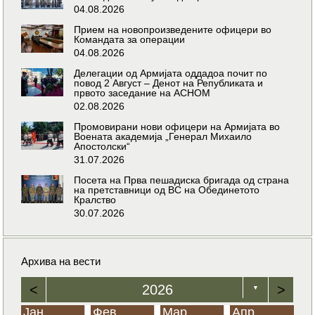
04.08.2026
Прием на новопроизведените офицери во
Командата за операции
04.08.2026
Делегации од Армијата оддадоа почит по
повод 2 Август – Денот на Републиката и
првото заседание на АСНОМ
02.08.2026
Промовирани нови офицери на Армијата во
Воената академија „Генерал Михаило
Апостолски“
31.07.2026
Посета на Прва пешадиска бригада од страна
на претставници од ВС на Обединетото
Кралство
30.07.2026
Архива на вести
<
2026
>
▼
Јан
Фев
Мар
Апр