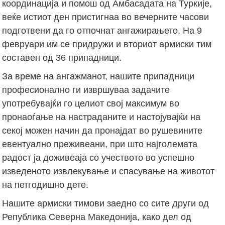
координација и помош од Амбасадата на Туркије,
веќе истиот ден пристигнаа во вечерните часови
подготвени да го отпочнат ангажирањето. На 9
февруари им се придружи и вториот армиски тим
составен од 36 припадници.
За време на ангажманот, нашите припадници
професионално ги извршуваа задачите
употребувајќи го целиот свој максимум во
пронаоѓање на настраданите и настојувајќи на
секој можен начин да пронајдат во рушевините
евентуално преживеани, при што најголемата
радост ја доживеаја со учеството во успешно
изведеното извлекување и спасување на животот
на петгодишно дете.
Нашите армиски тимови заедно со сите други од
Република Северна Македонија, како дел од