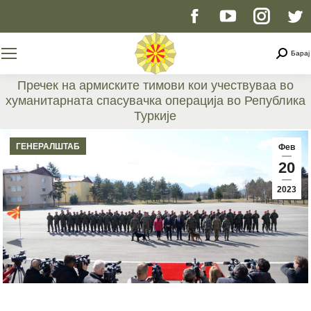
Facebook
YouTube
Instag
T
page
page
page
p
Searc
Барај
opens
opens
opens
o
Пречек на армиските тимови кои учествуваа во
хуманитарната спасувачка операција во Република
in
in
in
i
Туркије
You are here:
new
new
new
n
ГЕНЕРАЛШТАБ
Фев
20
window
window
windo
w
2023