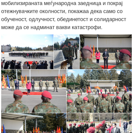
мобилизираната меѓународна заедница и покрај
отежнувачките околности, покажаа дека само со
обученост, одлучност, обединетост и солидарност
може да се надминат вакви катастрофи.