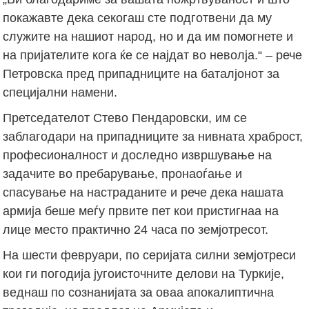
покажавте дека секогаш сте подготвени да му
служите на нашиот народ, но и да им помогнете и
на пријателите кога ќе се најдат во неволја.“ – рече
Петровска пред припадниците на баталјонот за
специјални намени.
Претседателот Стево Пендаровски, им се
заблагодари на припадниците за нивната храброст,
професионалност и доследно извршување на
задачите во пребарување, пронаоѓање и
спасување на настраданите и рече дека нашата
армија беше меѓу првите пет кои пристигнаа на
лице место практично 24 часа по земјотресот.
На шести февруари, по серијата силни земјотреси
кои ги погодија југоисточните делови на Туркије,
веднаш по сознанијата за оваа апокалиптична