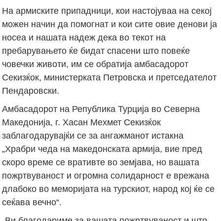
На армиските припадници, кои настојуваа на секој
можен начин да помогнат и кои сите овие денови ја
носеа и нашата надеж дека во текот на
пребарувањето ќе бидат спасени што повеќе
човечки животи, им се обратија амбасадорот
Секизќок, министерката Петровска и претседателот
Пендаровски.
Амбасадорот на Република Турција во Северна
Македонија, г. Хасан Мехмет Секизќок
заблагодарувајќи се за ангажманот истакна
„Храбри чеда на македонската армија, вие пред
скоро време се вративте во земјава, но вашата
пожртвуваност и огромна солидарност е врежана
длабоко во меморијата на турскиот, народ кој ќе се
сеќава вечно“.
„Ви благодариме за вашата пожртвуваност и што