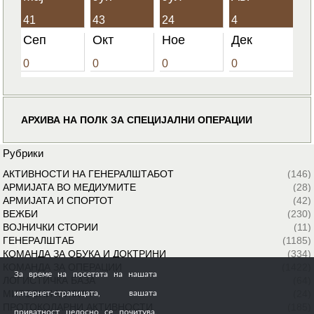
41
43
24
4
Сеп
Окт
Ное
Дек
0
0
0
0
АРХИВА НА ПОЛК ЗА СПЕЦИЈАЛНИ ОПЕРАЦИИ
Рубрики
АКТИВНОСТИ НА ГЕНЕРАЛШТАБОТ
(146)
АРМИЈАТА ВО МЕДИУМИТЕ
(28)
АРМИЈАТА И СПОРТОТ
(42)
ВЕЖБИ
(230)
ВОЈНИЧКИ СТОРИИ
(11)
ГЕНЕРАЛШТАБ
(1185)
КОМАНДА ЗА ОБУКА И ДОКТРИНИ
(334)
КОМАНДА ЗА ОПЕРАЦИИ
(1422)
За време на посетата на нашата
ЛОГИСТИЧКА БАЗА
(64)
МИРОВНИ МИСИИ
(24)
интернет-страницата, вашата
ПРОТОКОЛАРНИ АКТИВНОСТИ
(185)
приватност целосно се почитува.