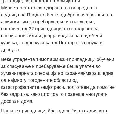
трагедија, на предлог на Армијата и
Министерството за одбрана, на вонредната
седница на Владата беше одобрено испраќање на
армиски тим за пребарување и спасување,
составен од 22 припадници на баталјонот за
специјални сили и двајца водачи на службени
кучиња, со две кучиња од Центарот за обука и
дресура.
Веќе утредента тимот армиски припадници обучени
за спасување и пребарување беше упатен во
хуманитарната операција во Каранманмараш, една
од најмногу погодените области од
катастрофалните земјотреси, подготвен да помогне
без задршка, како што тоа го правеше многупати
досега и дома.
Нашите припадници, благодарејќи на одличната