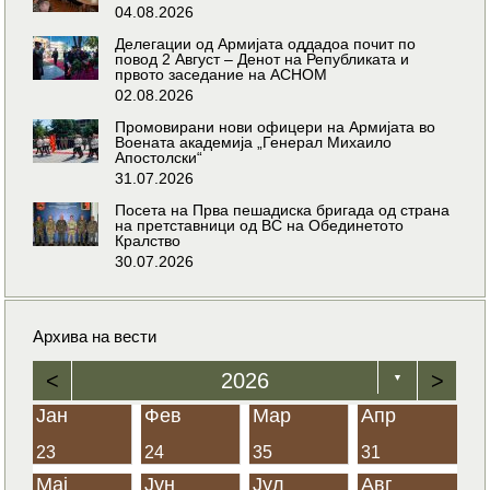
04.08.2026
Делегации од Армијата оддадоа почит по
повод 2 Август – Денот на Републиката и
првото заседание на АСНОМ
02.08.2026
Промовирани нови офицери на Армијата во
Воената академија „Генерал Михаило
Апостолски“
31.07.2026
Посета на Прва пешадиска бригада од страна
на претставници од ВС на Обединетото
Кралство
30.07.2026
Архива на вести
<
2026
>
▼
Јан
Фев
Мар
Апр
23
24
35
31
Мај
Јун
Јул
Авг