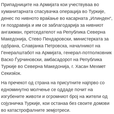
Припадниците на Армијата кои учествуваа во
хуманитарната спасувачка операција во Туркије,
денес по нивното враќање во касарната „Илинден“,
ги поздравија и им се заблагодарија за нивниот
ангажман, претседателот на Република Северна
Македонија, Стево Пендаровски, министерката за
одбрана, Славјанка Петровска, началникот на
Генералштабот на Армијата, генерал-потполковник
Васко Ѓурчиновски, амбасадорот на Република
Туркије во Северна Македонија, г. Хасан Мехмет
Секизќок.
На пречекот од страна на присутните најпрвo со
едноминутно молчење се оддаде почит на
изгубените животи и огромниот број на жители од
сојузничка Туркије, кои останаа без своите домови
во катастрофалните земјотреси.