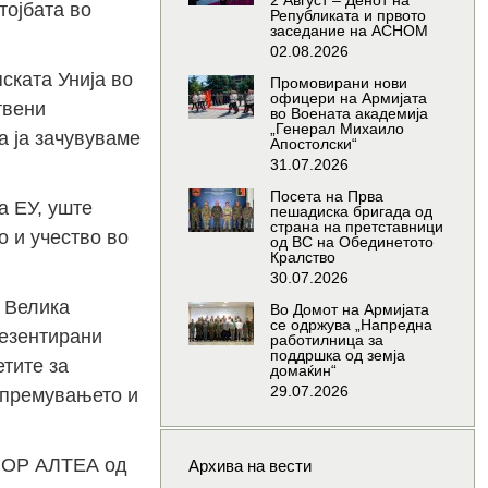
2 Август – Денот на
тојбата во
Републиката и првото
заседание на АСНОМ
02.08.2026
ската Унија во
Промовирани нови
офицери на Армијата
твени
во Воената академија
„Генерал Михаило
а ја зачувуваме
Апостолски“
31.07.2026
Посета на Прва
а ЕУ, уште
пешадиска бригада од
страна на претставници
 и учество во
од ВС на Обединетото
Кралство
30.07.2026
, Велика
Во Домот на Армијата
се одржува „Напредна
резентирани
работилница за
поддршка од земја
етите за
домаќин“
29.07.2026
 опремувањето и
УФОР АЛТЕА од
Архива на вести