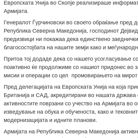
Европската Унија во Скопје реализираше информати
Армијата.
Генералот Ѓурчиновски во своето обраќање пред де
Република Северна Македонија, господинот Дејвид 
предизвици ни покажаа дека единствено заеднички
благосостојбата на нашите земји како и меѓународн
Притоа тој додаде дека со нашето усогласување с
поактивно ќе продолжиме со нашиот придонес во з
мисии и операции со цел промовирањето на мирот 
Пред делегацијата на Европската Унија на која при
Британија и САД, акредитирани во нашата држава 
активностите поврзани со учество на Армијата во 
изведување на обука и обученоста, како и тековнит
модернизацијата и идните планови.
Армијата на Република Северна Македонија активн