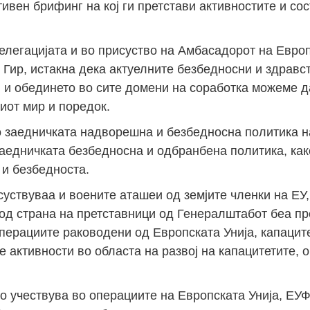
вен брифинг на кој ги претстави активностите и сос
легацијата и во присуство на Амбасадорот на Европ
Гир, истакна дека актуелните безбедносни и здравс
 и обединето во сите домени на соработка можеме д
иот мир и поредок.
о заедничката надворешна и безбедносна политика н
аедничката безбедносна и одбранбена политика, како
и безбедноста.
суствуваа и воените аташеи од земјите членки на ЕУ
од страна на претставници од Генералштабот беа п
операциите раководени од Европската Унија, капацит
е активности во областа на развој на капацитетите,
о учествува во операциите на Европската Унија, Е