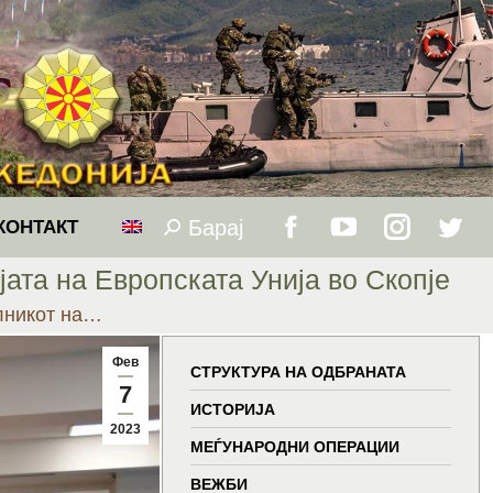
Барај
Search:
КОНТАКТ
Facebook
YouTube
Instagram
Twitt
та на Европската Унија во Скопје
page
page
page
page
лникот на…
opens
opens
opens
open
Фев
СТРУКТУРА НА ОДБРАНАТА
7
in
in
in
in
ИСТОРИЈА
2023
МЕЃУНАРОДНИ ОПЕРАЦИИ
new
new
new
new
ВЕЖБИ