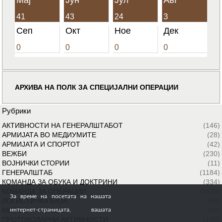
41
43
24
3
Сеп
Окт
Ное
Дек
0
0
0
0
АРХИВА НА ПОЛК ЗА СПЕЦИЈАЛНИ ОПЕРАЦИИ
Рубрики
АКТИВНОСТИ НА ГЕНЕРАЛШТАБОТ
(146)
АРМИЈАТА ВО МЕДИУМИТЕ
(28)
АРМИЈАТА И СПОРТОТ
(42)
ВЕЖБИ
(230)
ВОЈНИЧКИ СТОРИИ
(11)
ГЕНЕРАЛШТАБ
(1184)
КОМАНДА ЗА ОБУКА И ДОКТРИНИ
(334)
КОМАНДА ЗА ОПЕРАЦИИ
(1422)
За време на посетата на нашата
ЛОГИСТИЧКА БАЗА
(64)
МИРОВНИ МИСИИ
(24)
интернет-страницата, вашата
ПРОТОКОЛАРНИ АКТИВНОСТИ
(185)