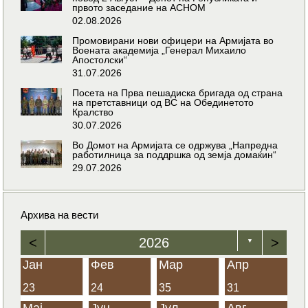
првото заседание на АСНОМ
02.08.2026
Промовирани нови офицери на Армијата во
Воената академија „Генерал Михаило
Апостолски“
31.07.2026
Посета на Прва пешадиска бригада од страна
на претставници од ВС на Обединетото
Кралство
30.07.2026
Во Домот на Армијата се одржува „Напредна
работилница за поддршка од земја домаќин“
29.07.2026
Архива на вести
<
2026
>
▼
Јан
Фев
Мар
Апр
23
24
35
31
Мај
Јун
Јул
Авг