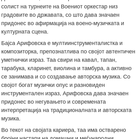
солист на турнеите на Воениот оркестар низ
градовите во државата, со што дава значаен
придонес во афирмација на воено-музичката и
културната сцена.
Бајса Арифовска е мултиинструменталистка и
композиторка, препознатлива по својот автентичен
уметнички израз. Таа свири на кавал, тапан,
тарабука, кларинет, виолина и тамбура, а активно
се занимава и со создавање авторска музика. Со
својот богат музички опус и разновиден
инструментален израз, Арифовска дава значаен
придонес во негувањето и современата
интерпретација на традиционалната и авторската
музика.
Во текот на својата кариера, таа има остварено
бројни настапи на домашни и меѓународни