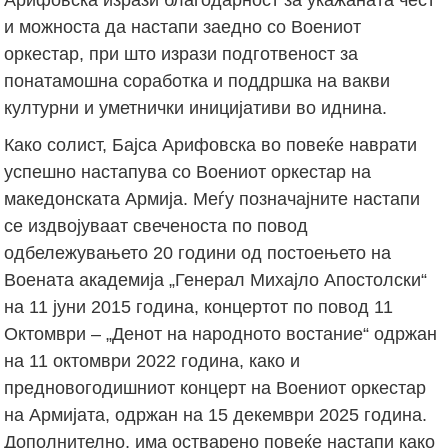
и можноста да настапи заедно со Воениот
оркестар, при што изрази подготвеност за
понатамошна соработка и поддршка на вакви
културни и уметнички иницијативи во иднина.
Како солист, Бајса Арифовска во повеќе наврати
успешно настапува со Воениот оркестар на
македонската Армија. Меѓу позначајните настапи
се издвојуваат свеченоста по повод
одбележувањето 20 години од постоењето на
Воената академија „Генерал Михајло Апостолски“
на 11 јуни 2015 година, концертот по повод 11
Октомври – „Денот на народното востание“ одржан
на 11 октомври 2022 година, како и
предновогодишниот концерт на Воениот оркестар
на Армијата, одржан на 15 декември 2025 година.
Дополнително, има остварено повеќе настапи како