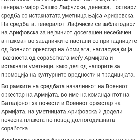
генерал-мајор Сашко Лафчиски, денеска, оствари
средба со истакнатата уметница Бајса Арифовска.
На средбата, генералот Лафчиски се заблагодари
на Арифовска за нејзиниот досегашен несебичен
ангажман во заедничките настапи со припадниците
од Воениот оркестар на Армијата, нагласувајќи ја
важноста од соработката меѓу Армијата и
истакнати уметници, како дел од напорите за
промоција на културните вредности и традицијата.
Во рамките на средбата началникот на Воениот
оркестар на Армијата, во име на командантот на
Баталјонот за почести и Воениот оркестар на
Армијата, на уметницата Арифовска ѝ додели
почесна плакета по повод долгогодишната
соработка.
Арифовска изрази благодарност за укажаната чест