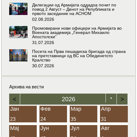
Делегации од Армијата оддадоа почит по
повод 2 Август – Денот на Републиката и
првото заседание на АСНОМ
02.08.2026
Промовирани нови офицери на Армијата во
Воената академија „Генерал Михаило
Апостолски“
31.07.2026
Посета на Прва пешадиска бригада од страна
на претставници од ВС на Обединетото
Кралство
30.07.2026
Архива на вести
<
2026
>
▼
Јан
Фев
Мар
Апр
23
24
35
31
Мај
Јун
Јул
Авг