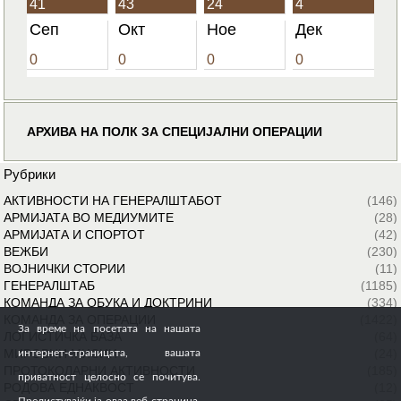
41
43
24
4
Сеп
Окт
Ное
Дек
0
0
0
0
АРХИВА НА ПОЛК ЗА СПЕЦИЈАЛНИ ОПЕРАЦИИ
Рубрики
АКТИВНОСТИ НА ГЕНЕРАЛШТАБОТ
(146)
АРМИЈАТА ВО МЕДИУМИТЕ
(28)
АРМИЈАТА И СПОРТОТ
(42)
ВЕЖБИ
(230)
ВОЈНИЧКИ СТОРИИ
(11)
ГЕНЕРАЛШТАБ
(1185)
КОМАНДА ЗА ОБУКА И ДОКТРИНИ
(334)
КОМАНДА ЗА ОПЕРАЦИИ
(1422)
За време на посетата на нашата
ЛОГИСТИЧКА БАЗА
(64)
МИРОВНИ МИСИИ
(24)
интернет-страницата, вашата
ПРОТОКОЛАРНИ АКТИВНОСТИ
(185)
приватност целосно се почитува.
РОДОВА ЕДНАКВОСТ
(12)