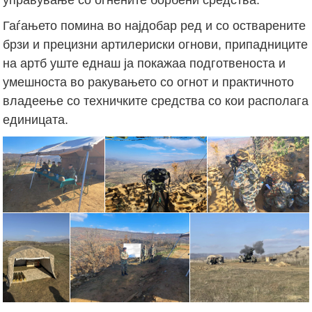
Гаѓањето помина во најдобар ред и со остварените
брзи и прецизни артилериски огнови, припадниците
на артб уште еднаш ја покажаа подготвеноста и
умешноста во ракувањето со огнот и практичното
владеење со техничките средства со кои располага
единицата.