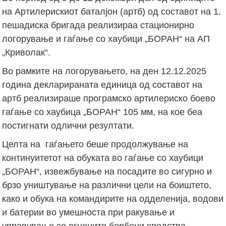
на Артилерискиот баталјон (артб) од составот на 1.
пешадиска бригада реализираа стационирно
логорување и гаѓање со хаубици „БОРАН“ на АП
„Криволак“.
Во рамките на логорувањето, на ден 12.12.2025
година декларираната единица од составот на
артб реализираше програмско артилериско боево
гаѓање со хаубица „БОРАН“ 105 мм, на кое беа
постигнати одлични резултати.
Целта на гаѓањето беше продолжување на
континуитетот на обуката во гаѓање со хаубици
„БОРАН“, извежбување на посадите во сигурно и
брзо уништување на различни цели на боиштето,
како и обука на командирите на одделенија, водови
и батерии во умешноста при ракување и
управување со огнените борбени средства.