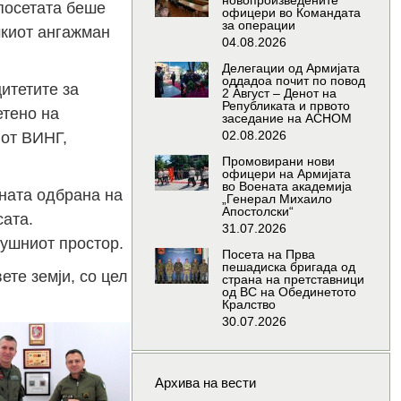
новопроизведените
посетата беше
офицери во Командата
за операции
чкиот ангажман
04.08.2026
Делегации од Армијата
оддадоа почит по повод
итетите за
2 Август – Денот на
Републиката и првото
тено на
заседание на АСНОМ
02.08.2026
иот ВИНГ,
Промовирани нови
офицери на Армијата
во Воената академија
ната одбрана на
„Генерал Михаило
Апостолски“
сата.
31.07.2026
душниот простор.
Посета на Прва
пешадиска бригада од
те земји, со цел
страна на претставници
од ВС на Обединетото
Кралство
30.07.2026
Архива на вести