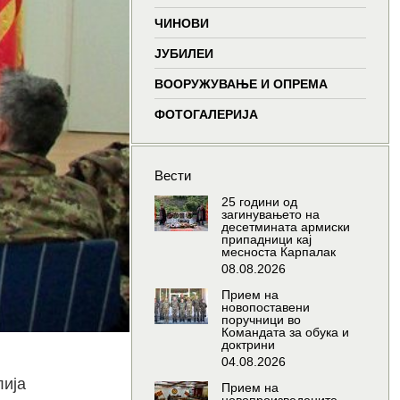
window
window
window
wind
ЧИНОВИ
ЈУБИЛЕИ
ВООРУЖУВАЊЕ И ОПРЕМА
ФОТОГАЛЕРИЈА
Вести
25 години од
загинувањето на
десетмината армиски
припадници кај
месноста Карпалак
08.08.2026
Прием на
новопоставени
поручници во
Командата за обука и
доктрини
04.08.2026
лија
Прием на