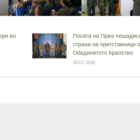
Јан
Јан
Јан
Јан
Јан
Јан
Јан
Јан
Јан
Јан
Јан
Јан
Јан
14
7
9
4
11
12
16
9
13
6
16
11
0
Мај
Мај
Мај
Мај
Мај
Мај
Мај
Мај
Мај
Мај
Мај
Мај
Мај
ери во
Посета на Прва пешадис
страна на претставници 
46
16
28
24
17
12
34
22
37
15
29
41
3
Обединетото Кралство
Сеп
Сеп
Сеп
Сеп
Сеп
Сеп
Сеп
Сеп
Сеп
Сеп
Сеп
Сеп
Сеп
30.07.2026
27
40
24
19
18
19
38
42
24
21
30
31
15