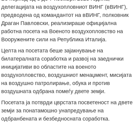
делегацијата на воздухопловниот ВИНГ (вВИНГ),
предводена од командантот на вВИНГ, полковник
Драган Павловски, реализираше официјална
работна посета на Военото воздухопловство на
Вооружените сили на Република Италија.
Целта на посетата беше зајакнување на
билатералната соработка и развој на заеднички
иницијативи во областите на военото
воздухопловство, воздушниот менаџмент, мисијата
на воздушно патролирање, обука и против
воздушната одбрана помеѓу двете земји.
Посетата ја потврди цврстата посветеност на двете
земји за понатамошно унапредување на
одбранбената и безбедносната соработка.