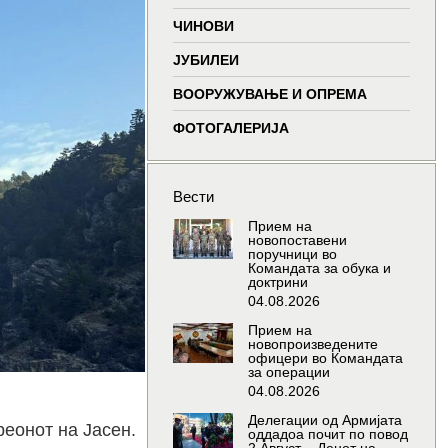
window
window
window
wind
ЧИНОВИ
ЈУБИЛЕИ
ВООРУЖУВАЊЕ И ОПРЕМА
ФОТОГАЛЕРИЈА
Вести
Прием на
новопоставени
поручници во
Командата за обука и
доктрини
04.08.2026
Прием на
новопроизведените
офицери во Командата
за операции
04.08.2026
Делегации од Армијата
еонот на Јасен.
оддадоа почит по повод