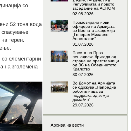
2 Август – Денот на
Републиката и првото
динација со
заседание на АСНОМ
02.08.2026
Промовирани нови
ени 52 тона вода
офицери на Армијата
во Воената академија
и спасување
„Генерал Михаило
Апостолски“
 на терен.
31.07.2026
рење.
Посета на Прва
пешадиска бригада од
е со елементарни
страна на претставници
од ВС на Обединетото
ба на зголемена
Кралство
30.07.2026
Во Домот на Армијата
се одржува „Напредна
работилница за
поддршка од земја
домаќин“
29.07.2026
Архива на вести