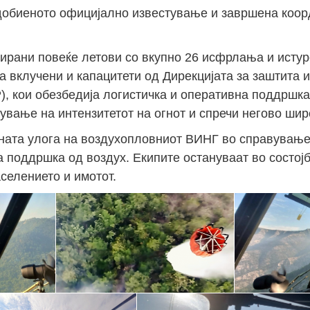
 добиеното официјално известување и завршена коор
зирани повеќе летови со вкупно 26 исфрлања и истур
еа вклучени и капацитети од Дирекцијата за заштита 
, кои обезбедија логистичка и оперативна поддршка
вање на интензитетот на огнот и спречи негово ши
лната улога на воздухопловниот ВИНГ во справувањ
а поддршка од воздух. Екипите остануваат во состој
селението и имотот.