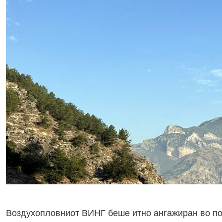
Воздухопловниот ВИНГ беше итно ангажиран во под