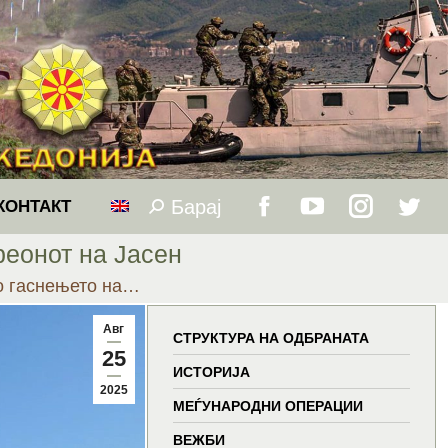
Барај
Search:
КОНТАКТ
Facebook
YouTube
Instagram
Twitt
реонот на Јасен
page
page
page
page
о гаснењето на…
opens
opens
opens
open
Авг
СТРУКТУРА НА ОДБРАНАТА
25
in
in
in
in
ИСТОРИЈА
2025
МЕЃУНАРОДНИ ОПЕРАЦИИ
new
new
new
new
ВЕЖБИ