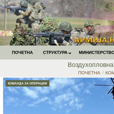
ПОЧЕТНА
СТРУКТУРА
МИНИСТЕРСТВО
Воздухопловна 
You are here:
ПОЧЕТНА
КО
КОМАНДА ЗА ОПЕРАЦИИ