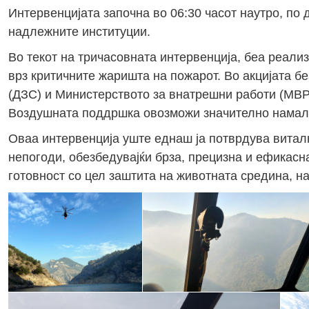
Интервенцијата започна во 06:30 часот наутро, по
надлежните институции.
Во текот на тричасовната интервенција, беа реали
врз критичните жаришта на пожарот. Во акцијата б
(ДЗС) и Министерството за внатрешни работи (МВР)
Воздушната поддршка овозможи значително намалу
Оваа интервенција уште еднаш ја потврдува вита
непогоди, обезбедувајќи брза, прецизна и ефикасн
готовност со цел заштита на животната средина, на