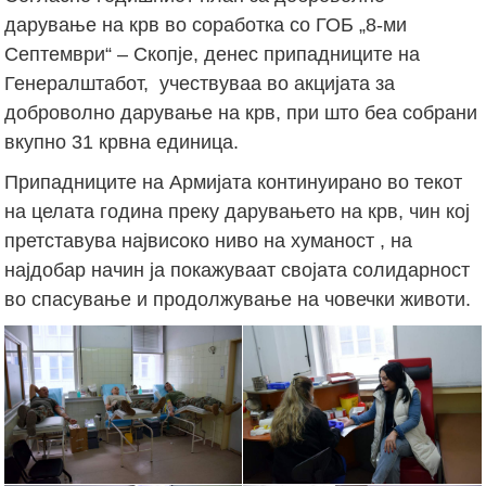
дарување на крв во соработка со ГОБ „8-ми
Септември“ – Скопје, денес припадниците на
Генералштабот, учествуваа во акцијата за
доброволно дарување на крв, при што беа собрани
вкупно 31 крвна единица.
Припадниците на Армијата континуирано во текот
на целата година преку дарувањето на крв, чин кој
претставува највисоко ниво на хуманост , на
најдобар начин ја покажуваат својата солидарност
во спасување и продолжување на човечки животи.