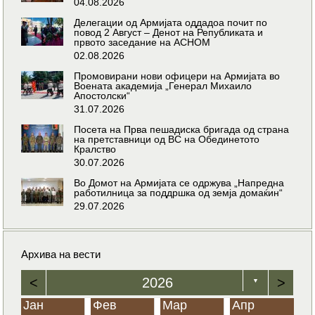
04.08.2026
Делегации од Армијата оддадоа почит по
повод 2 Август – Денот на Републиката и
првото заседание на АСНОМ
02.08.2026
Промовирани нови офицери на Армијата во
Воената академија „Генерал Михаило
Апостолски“
31.07.2026
Посета на Прва пешадиска бригада од страна
на претставници од ВС на Обединетото
Кралство
30.07.2026
Во Домот на Армијата се одржува „Напредна
работилница за поддршка од земја домаќин“
29.07.2026
Архива на вести
<
2026
>
▼
Јан
Фев
Мар
Апр