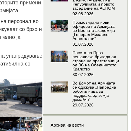
2 Август – Денот на
шаторите примени
Републиката и првото
заседание на АСНОМ
рмијата.
02.08.2026
 на персонал во
Промовирани нови
офицери на Армијата
куваат со брзо и
во Воената академија
„Генерал Михаило
телно ја
Апостолски“
31.07.2026
Посета на Прва
 на унапредување
пешадиска бригада од
страна на претставници
патибилна со
од ВС на Обединетото
Кралство
30.07.2026
Во Домот на Армијата
се одржува „Напредна
работилница за
поддршка од земја
домаќин“
29.07.2026
Архива на вести