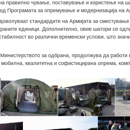
 на правилно чување, поставување и користење на 
 од Програмата за опремување и модернизација на А
адоволуваат стандардите на Армијата за сместување
раните единици. Дополнително, овие шатори се одли
табилност во различни временски услови, што значи
о Министерството за одбрана, продолжува да работи
 мобилна, квалитетна и софистицирана опрема, ком