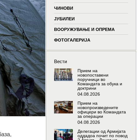
window
window
window
wind
ЧИНОВИ
ЈУБИЛЕИ
ВООРУЖУВАЊЕ И ОПРЕМА
ФОТОГАЛЕРИЈА
Вести
Прием на
новопоставени
поручници во
Командата за обука и
доктрини
04.08.2026
Прием на
новопроизведените
офицери во Командата
за операции
04.08.2026
Делегации од Армијата
база,
оддадоа почит по повод