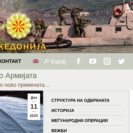
Барај
Search:
КОНТАКТ
Facebook
YouTube
Instagram
Twitt
о Армијата
page
page
page
page
со ново примената…
opens
opens
opens
open
Дек
СТРУКТУРА НА ОДБРАНАТА
11
in
in
in
in
ИСТОРИЈА
2025
МЕЃУНАРОДНИ ОПЕРАЦИИ
new
new
new
new
ВЕЖБИ