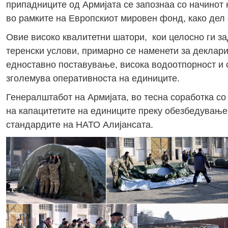
припадниците од Армијата се запознаа со начинот
во рамките на Европскиот мировен фонд, како дел
Овие високо квалитетни шатори, кои целосно ги з
теренски услови, примарно се наменети за деклари
едноставно поставување, висока водоотпорност и с
зголемува оперативноста на единиците.
Генералштабот на Армијата, во тесна соработка с
на капацитетите на единиците преку обезбедување
стандардите на НАТО Алијансата.