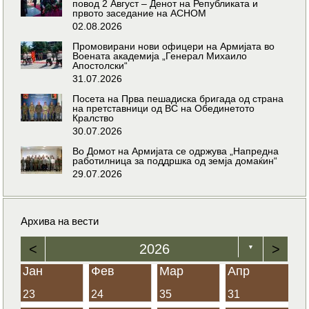
повод 2 Август – Денот на Републиката и
првото заседание на АСНОМ
02.08.2026
Промовирани нови офицери на Армијата во
Воената академија „Генерал Михаило
Апостолски“
31.07.2026
Посета на Прва пешадиска бригада од страна
на претставници од ВС на Обединетото
Кралство
30.07.2026
Во Домот на Армијата се одржува „Напредна
работилница за поддршка од земја домаќин“
29.07.2026
Архива на вести
<
2026
>
▼
Јан
Фев
Мар
Апр
23
24
35
31