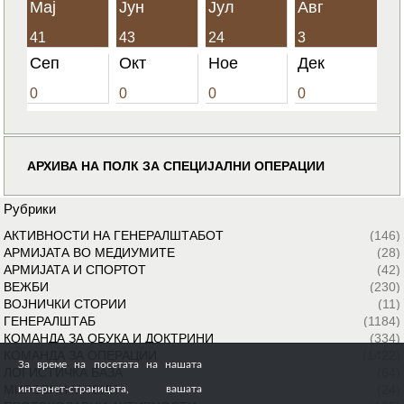
Мај
Јун
Јул
Авг
41
43
24
3
Сеп
Окт
Ное
Дек
0
0
0
0
АРХИВА НА ПОЛК ЗА СПЕЦИЈАЛНИ ОПЕРАЦИИ
Рубрики
АКТИВНОСТИ НА ГЕНЕРАЛШТАБОТ
(146)
АРМИЈАТА ВО МЕДИУМИТЕ
(28)
АРМИЈАТА И СПОРТОТ
(42)
ВЕЖБИ
(230)
ВОЈНИЧКИ СТОРИИ
(11)
ГЕНЕРАЛШТАБ
(1184)
КОМАНДА ЗА ОБУКА И ДОКТРИНИ
(334)
КОМАНДА ЗА ОПЕРАЦИИ
(1422)
За време на посетата на нашата
ЛОГИСТИЧКА БАЗА
(64)
МИРОВНИ МИСИИ
(24)
интернет-страницата, вашата