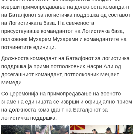
изврши примопредавање на должноста командант
на Баталјонот за логистичка поддршка од составот
на Логистичката база. На свеченоста
присуствуваше командантот на Логистичка база,
полковник Мухарем Мухареми и командантите на
потчинетите единици.
Должноста командант на Баталјонот за логистичка
поддршка ја прими потполковник Насри Али од
досегашниот командант, потполковник Меџаит
Мемеди.
Со церемонија на примопредавање на военото
знаме на единицата се изврши и официјално прием
на должноста командант на Баталјонот за
логистичка поддршка.