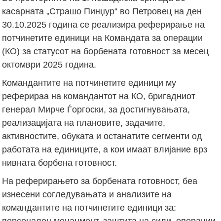
касарната „Страшо Пинџур“ во Петровец на ден
30.10.2025 година се реализира реферирање на
потчинетите единици на Командата за операции
(КО) за статусот на борбената готовност за месец
октомври 2025 година.
Командантите на потчинетите единици му
реферираа на командантот на КО, бригадниот
генерал Мирче Ѓоргоски, за достигнувањата,
реализацијата на плановите, задачите,
активностите, обуката и останатите сегменти од
работата на единиците, а кои имаат влијание врз
нивната борбена готовност.
На реферирањето за борбената готовност, беа
изнесени согледувањата и анализите на
командантите на потчинетите единици за:
персонален менаџмент, заштита на сили, операции,