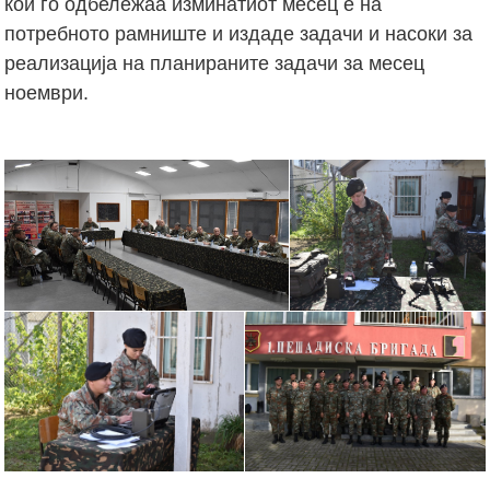
кои го одбележаа изминатиот месец е на
потребното рамниште и издаде задачи и насоки за
реализација на планираните задачи за месец
ноември.