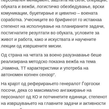
обуката и вежби, логистичко обезбедување, врски
комуникации, буџетирање и цивилно – воената
соработка. Учесниците во брифингот го истакнаа
степенот на исполнување на планираните задачи,
постигнатите резултати во обуката, условите за
живот и работа, како и искуствата и научените
лекции од извршените мисии.
Од страна на четата за воено разузнавање беше
реализирана методско показна вежба на тема
„Намена, ТТ карактеристики и употреба на
автономен копнен сензор“.
На крајот од реферирањето генералот Ѓоргоски
посочи, дека со максимално ангажирање на
персоналот од КО и потчинетите единици, степенот
на извршувањето на главните задачи и активности