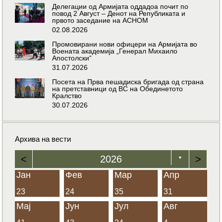
Делегации од Армијата оддадоа почит по
повод 2 Август – Денот на Републиката и
првото заседание на АСНОМ
02.08.2026
Промовирани нови офицери на Армијата во
Воената академија „Генерал Михаило
Апостолски“
31.07.2026
Посета на Прва пешадиска бригада од страна
на претставници од ВС на Обединетото
Кралство
30.07.2026
Архива на вести
<
2026
>
▼
Јан
Фев
Мар
Апр
23
24
35
31
Мај
Јун
Јул
Авг