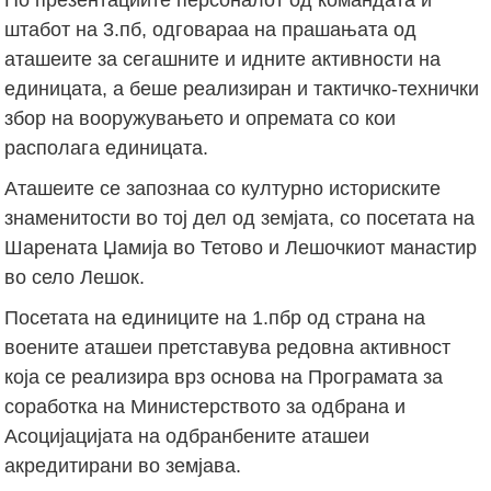
штабот на 3.пб, одговараа на прашањата од
аташеите за сегашните и идните активности на
единицата, а беше реализиран и тактичко-технички
збор на вооружувањето и опремата со кои
располага единицата.
Аташеите се запознаа со културно историските
знаменитости во тој дел од земјата, со посетата на
Шарената Џамија во Тетово и Лешочкиот манастир
во село Лешок.
Посетата на единиците на 1.пбр од страна на
воените аташеи претставува редовна активност
која се реализира врз основа на Програмата за
соработка на Министерството за одбрана и
Асоцијацијата на одбранбените аташеи
акредитирани во земјава.