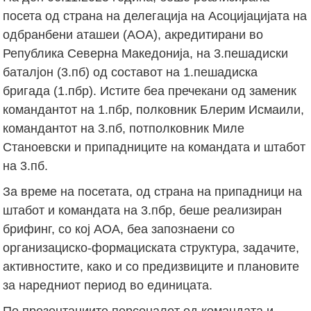
посета од страна на делегација на Асоцијацијата на
одбранбени аташеи (АОА), акредитирани во
Република Северна Македонија, на 3.пешадиски
баталјон (3.пб) од составот на 1.пешадиска
бригада (1.пбр). Истите беа пречекани од заменик
командантот на 1.пбр, полковник Блерим Исмаили,
командантот на 3.пб, потполковник Миле
Станоевски и припадниците на командата и штабот
на 3.пб.
За време на посетата, од страна на припадници на
штабот и командата на 3.пбр, беше реализиран
брифинг, со кој АОА, беа запознаени со
организациско-формациската структура, задачите,
активностите, како и со предизвиците и плановите
за наредниот период во единицата.
По презентациите персоналот од командата и