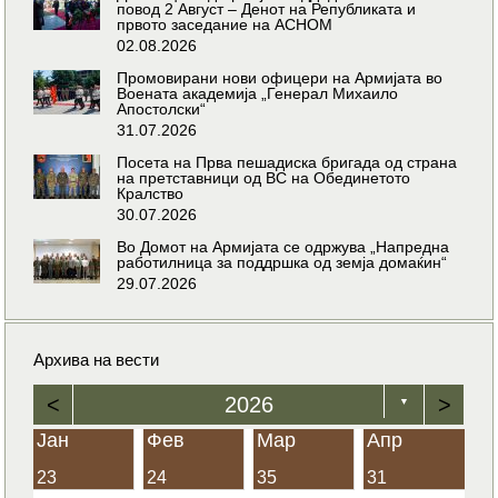
повод 2 Август – Денот на Републиката и
првото заседание на АСНОМ
02.08.2026
Промовирани нови офицери на Армијата во
Воената академија „Генерал Михаило
Апостолски“
31.07.2026
Посета на Прва пешадиска бригада од страна
на претставници од ВС на Обединетото
Кралство
30.07.2026
Во Домот на Армијата се одржува „Напредна
работилница за поддршка од земја домаќин“
29.07.2026
Архива на вести
<
2026
>
▼
Јан
Фев
Мар
Апр
23
24
35
31