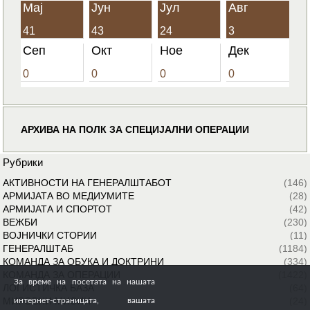
Мај
Јун
Јул
Авг
41
43
24
3
Сеп
Окт
Ное
Дек
0
0
0
0
АРХИВА НА ПОЛК ЗА СПЕЦИЈАЛНИ ОПЕРАЦИИ
Рубрики
АКТИВНОСТИ НА ГЕНЕРАЛШТАБОТ
(146)
АРМИЈАТА ВО МЕДИУМИТЕ
(28)
АРМИЈАТА И СПОРТОТ
(42)
ВЕЖБИ
(230)
ВОЈНИЧКИ СТОРИИ
(11)
ГЕНЕРАЛШТАБ
(1184)
КОМАНДА ЗА ОБУКА И ДОКТРИНИ
(334)
КОМАНДА ЗА ОПЕРАЦИИ
(1422)
За време на посетата на нашата
ЛОГИСТИЧКА БАЗА
(64)
МИРОВНИ МИСИИ
(24)
интернет-страницата, вашата