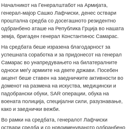
Началникот на Генералштабот на Армијата,
генерал-мајор Сашко Лафчиски, денес оствари
проштална средба со досегашното резидентно
одбранбено аташе на Република Грција во нашата
земја, бригаден генерал Константинос Самарас.
На средбата беше изразена благодарност за
успешната соработка и за придонесот на генерал
Самарас во унапредувањето на билатералните
односи меѓу армиите на двете држави. Посебен
акцент беше ставен на заедничките активности во
доменот на размена на искуства, медицински и
падобрански обуки, SAR операции, обука на
воената полиција, специјални сили, разузнавање,
како и заеднички вежби.
Во рамки на средбата, генералот Лафчиски
оствари средба и со новоименуваното одбранбено