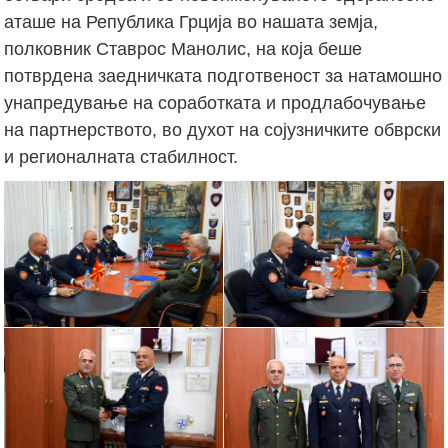
аташе на Република Грција во нашата земја,
полковник Ставрос Манолис, на која беше
потврдена заедничката подготвеност за натамошно
унапредување на соработката и продлабочување
на партнерството, во духот на сојузничките обврски
и регионалната стабилност.