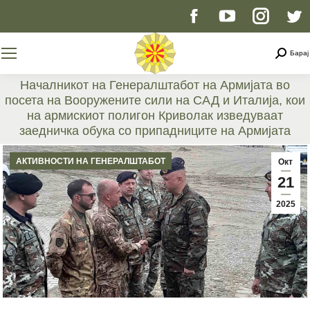
Facebook
YouTube
Instag
T
page
page
page
p
Searc
Барај
opens
opens
opens
o
Началникот на Генералштабот на Армијата во
посета на Вооружените сили на САД и Италија, кои
in
in
in
i
на армискиот полигон Криволак изведуваат
заедничка обука со припадниците на Армијата
new
new
new
n
You are here:
АКТИВНОСТИ НА ГЕНЕРАЛШТАБОТ
Окт
window
window
windo
w
21
2025