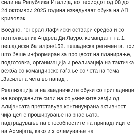
сили на Република Италија, во периодот од 08 до
24 октомври 2025 година изведуваат обука на АП
Криволак.
Воедно, генерал Лафчиски оствари средба и со
потполковник Андреа Ди Лауро, командант на 1.
пешадиски баталјон/152. пешадиска регимента, при
што беше информиран за процесот на планирање,
подготовка, организација и реализација на тактичка
вежба со командирско гаѓање со чета на тема
„Засилена чета во напад“.
Реализацијата на заедничките обуки со припадници
на вооружените сили на сојузничките земји од
Алијансата претставува континуирана активност
чија цел е проширување на знаењата,
надградување на способностите на припадниците
на Армијата, како и зголемување на