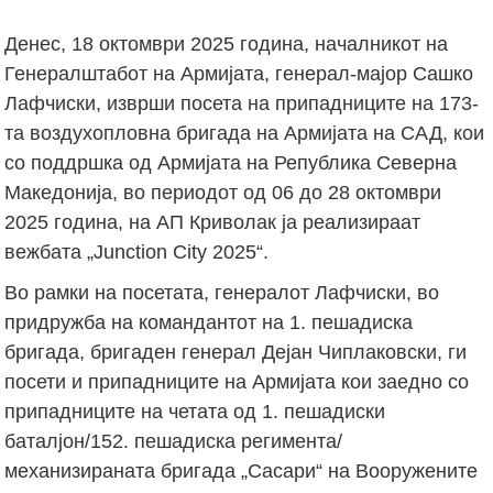
Денес, 18 октомври 2025 година, началникот на
Генералштабот на Армијата, генерал-мајор Сашко
Лафчиски, изврши посета на припадниците на 173-
та воздухопловна бригада на Армијата на САД, кои
со поддршка од Армијата на Република Северна
Македонија, во периодот од 06 до 28 октомври
2025 година, на АП Криволак ја реализираат
вежбата „Junction City 2025“.
Во рамки на посетата, генералот Лафчиски, во
придружба на командантот на 1. пешадиска
бригада, бригаден генерал Дејан Чиплаковски, ги
посети и припадниците на Армијата кои заедно со
припадниците на четата од 1. пешадиски
баталјон/152. пешадиска регимента/
механизираната бригада „Сасари“ на Вооружените