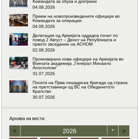
Командата за обука и доктрини
04.08.2026
Прием на новопроизведените офицери во
Командата за операции
04.08.2026
Делегации од Армијата оддадоа почит по
повод 2 Август – Денот на Републиката и
првото заседание на АСНОМ
02.08.2026
Промовирани нови офицери на Армијата во
Воената академија „Генерал Михаило
Апостолски“
31.07.2026
Посета на Прва пешадиска бригада од страна
на претставници од ВС на Обединетото
Кралство
30.07.2026
Архива на вести
<
2026
>
▼