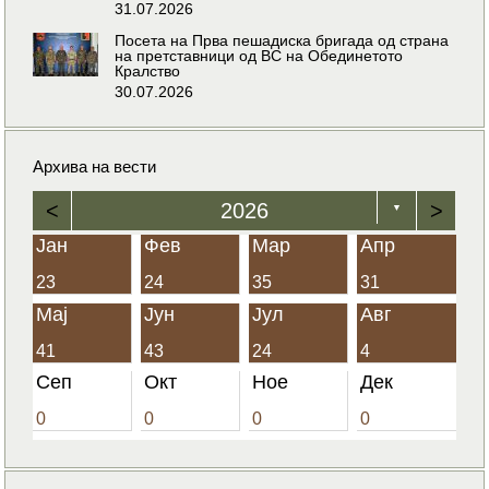
31.07.2026
Посета на Прва пешадиска бригада од страна
на претставници од ВС на Обединетото
Кралство
30.07.2026
Архива на вести
<
2026
>
▼
Јан
Фев
Мар
Апр
23
24
35
31
Мај
Јун
Јул
Авг
41
43
24
4
Сеп
Окт
Ное
Дек
0
0
0
0