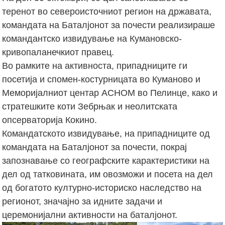
теренот во североисточниот регион на државата,
командата на Баталјонот за почести реализираше
командантско извидување на Кумановско-
кривопаланечкиот правец.
Во рамките на активноста, припадниците ги
посетија и спомен-костурницата во Куманово и
Меморијалниот центар АСНОМ во Пелинце, како и
стратешките коти Зебрњак и неолитската
опсерваторија Кокино.
Командатското извидување, на припадниците од
командата на Баталјонот за почести, покрај
запознавање со географските карактеристики на
дел од татковината, им овозможи и посета на дел
од богатото културно-историско наследство на
регионот, значајно за идните задачи и
церемонијални активности на баталјонот.