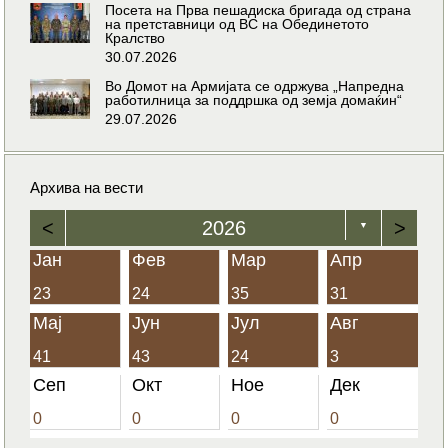
Посета на Прва пешадиска бригада од страна
на претставници од ВС на Обединетото
Кралство
30.07.2026
Во Домот на Армијата се одржува „Напредна
работилница за поддршка од земја домаќин“
29.07.2026
Архива на вести
<
2026
>
▼
Јан
Фев
Мар
Апр
23
24
35
31
Мај
Јун
Јул
Авг
41
43
24
3
Сеп
Окт
Ное
Дек
0
0
0
0