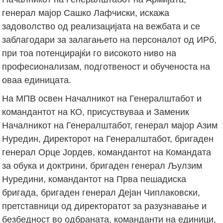
генерал мајор Сашко Лафчиски, искажа
задоволство од реализацијата на вежбата и се
заблагодари за залагањето на персоналот од ИРб,
при тоа потенцирајќи го високото ниво на
професионализам, подготвеност и обученоста на
оваа единицата.
На МПВ освен Началникот на Генералштабот и
командантот на КО, присуствуваа и Заменик
Началникот на Генералштабот, генерал мајор Азим
Нуредин, Директорот на Генералштабот, бригаден
генерал Орце Јордев, командантот на Командата
за обука и доктрини, бригаден генерал Љулзим
Нуредини, командантот на Прва пешадиска
бригада, бригаден генерал Дејан Чиплаковски,
претставници од директоратот за разузнавање и
безбедност во одбраната, команданти на единици,