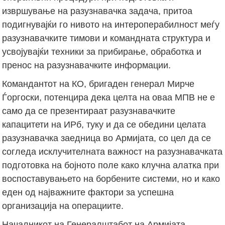
извршување на разузнавачка задача, притоа
подигнувајќи го нивото на интероперабилност меѓу
разузнавачките тимови и командната структура и
усвојувајќи техники за прибирање, обработка и
пренос на разузнавачките информации.
Командантот на КО, бригаден генерал Мирче
Ѓоргоски, потенцира дека целта на оваа МПВ не е
само да се презентираат разузнавачките
капацитети на ИРб, туку и да се обедини целата
разузнавачка заедница во Армијата, со цел да се
согледа исклучителната важност на разузнавачката
подготовка на бојното поле како клучна алатка при
воспоставувањето на борбените системи, но и како
еден од најважните фактори за успешна
организација на операциите.
Началникот на Генералштабот на Армијата,