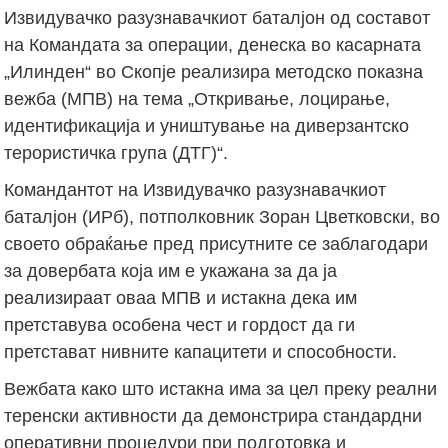
Извидувачко разузнавачкиот баталјон од составот
на Командата за операции, денеска во касарната
„Илинден“ во Скопје реализира методско показна
вежба (МПВ) на тема „Откривање, лоцирање,
идентификација и уништување на диверзантско
терористичка група (ДТГ)“.
Командантот на Извидувачко разузнавачкиот
баталјон (ИРб), потполковник Зоран Цветковски, во
своето обраќање пред присутните се заблагодари
за довербата која им е укажана за да ја
реализираат оваа МПВ и истакна дека им
претставува особена чест и гордост да ги
претстават нивните капацитети и способности.
Вежбата како што истакна има за цел преку реални
теренски активности да демонстрира стандардни
оперативни процедури при подготовка и