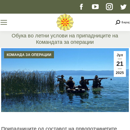
Facebook
YouTube
Instag
T
page
page
page
p
Searc
Барај
opens
opens
opens
o
Обука во летни услови на припадниците на
Командата за операции
in
in
in
i
You are here:
КОМАНДА ЗА ОПЕРАЦИИ
Јул
new
new
new
n
21
2025
window
window
windo
w
Припадниците од составот на првопотчинетите