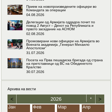
Прием на новопроизведените офицери во
Командата за операции
04.08.2026
Делегации од Армијата оддадоа почит по
повод 2 Август – Денот на Републиката и
првото заседание на АСНОМ
02.08.2026
Промовирани нови офицери на Армијата во
Воената академија „Генерал Михаило
Апостолски“
31.07.2026
Посета на Прва пешадиска бригада од страна
на претставници од ВС на Обединетото
Кралство
30.07.2026
Архива на вести
<
2026
>
▼
Јан
Фев
Мар
Апр