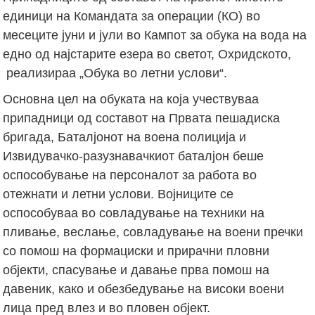
единици на Командата за операции (КО) во
месеците јуни и јули во Кампот за обука на вода на
едно од најстарите езера во светот, Охридското,
реализираа „Обука во летни услови“.
Основна цел на обуката на која учествуваа
припадници од составот на Првата пешадиска
бригада, Баталјонот на воена полиција и
Извидувачко-разузнавачкиот баталјон беше
оспособување на персоналот за работа во
отежнати и летни услови. Војниците се
оспособуваа во совладување на техники на
пливање, веслање, совладување на воени пречки
со помош на формациски и прирачни пловни
објекти, спасување и давање прва помош на
давеник, како и обезбедување на високи воени
лица пред влез и во пловен објект.