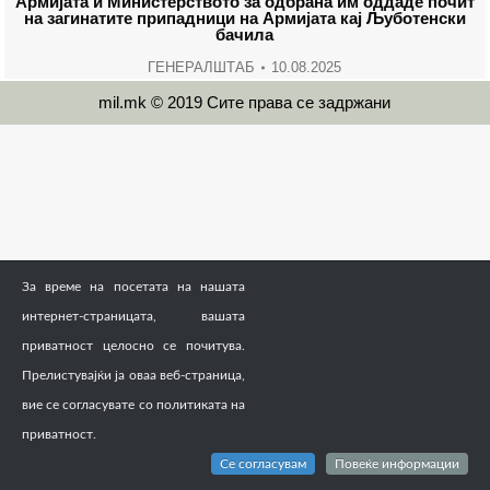
Армијата и Министерството за одбрана им оддадe почит
на загинатите припадници на Армијата кај Љуботенски
бачила
ГЕНЕРАЛШТАБ
10.08.2025
mil.mk © 2019 Сите права се задржани
За време на посетата на нашата
интернет-страницата, вашата
приватност целосно се почитува.
Прелистувајќи ја оваа веб-страница,
вие се согласувате со политиката на
приватност.
Се согласувам
Повеќе информации