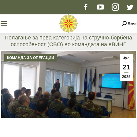
Facebook
YouTube
Instag
T
page
page
page
p
Searc
Барај
opens
opens
opens
o
Полагање за прва категорија на стручно-борбена
оспособеност (СБО) во командата на вВИНГ
in
in
in
i
You are here:
КОМАНДА ЗА ОПЕРАЦИИ
Јул
new
new
new
n
21
2025
window
window
windo
w