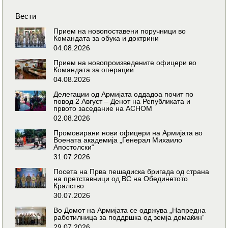
Вести
Прием на новопоставени поручници во
Командата за обука и доктрини
04.08.2026
Прием на новопроизведените офицери во
Командата за операции
04.08.2026
Делегации од Армијата оддадоа почит по
повод 2 Август – Денот на Републиката и
првото заседание на АСНОМ
02.08.2026
Промовирани нови офицери на Армијата во
Воената академија „Генерал Михаило
Апостолски“
31.07.2026
Посета на Прва пешадиска бригада од страна
на претставници од ВС на Обединетото
Кралство
30.07.2026
Во Домот на Армијата се одржува „Напредна
работилница за поддршка од земја домаќин“
29.07.2026