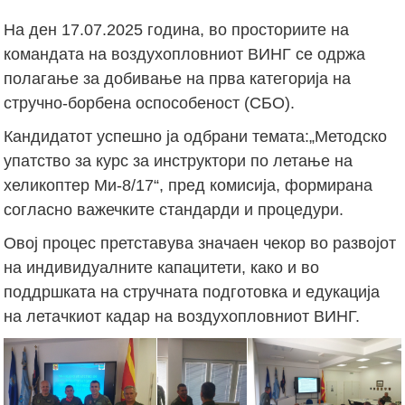
На ден 17.07.2025 година, во просториите на
командата на воздухопловниот ВИНГ се одржа
полагање за добивање на прва категорија на
стручно-борбена оспособеност (СБО).
Кандидатот успешно ја одбрани темата:„Методско
упатство за курс за инструктори по летање на
хеликоптер Ми-8/17“, пред комисија, формирана
согласно важечките стандарди и процедури.
Овој процес претставува значаен чекор во развојот
на индивидуалните капацитети, како и во
поддршката на стручната подготовка и едукација
на летачкиот кадар на воздухопловниот ВИНГ.