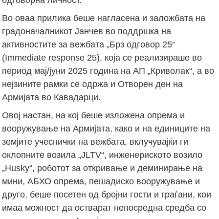
Во оваа прилика беше нагласена и заложбата на
градоначалникот Јанчев во поддршка на
активностите за вежбата „Брз одговор 25“
(Immediate response 25), која се реализираше во
период мај/јуни 2025 година на АП „Криволак“, а во
нејзините рамки се одржа и Отворен ден на
Армијата во Кавадарци.
Овој настан, на кој беше изложена опрема и
вооружување на Армијата, како и на единиците на
земјите учеснички на вежбата, вклучувајќи ги
оклопните возила „JLTV“, инженериското возило
„Husky“, роботот за откривање и деминирање на
мини, АБХО опрема, пешадиско вооружување и
друго, беше посетен од бројни гости и граѓани, кои
имаа можност да остварат непосредна средба со