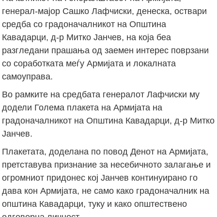
генерал-мајор Сашко Лафчиски, денеска, оствари
средба со градоначалникот на Општина
Кавадарци, д-р Митко Јанчев, на која беа
разгледани прашања од заемен интерес поврзани
со соработката меѓу Армијата и локалната
самоуправа.
Во рамките на средбата генералот Лафчиски му
додели Голема плакета на Армијата на
градоначалникот на Општина Кавадарци, д-р Митко
Јанчев.
Плакетата, доделана по повод Денот на Армијата,
претставува признание за несебичното залагање и
огромниот придонес кој Јанчев континуирано го
дава кон Армијата, не само како градоначалник на
општина Кавадарци, туку и како општествено
одговорна личност.