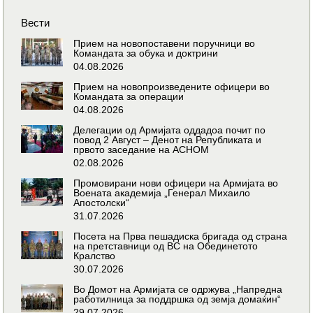
Вести
Прием на новопоставени поручници во
Командата за обука и доктрини
04.08.2026
Прием на новопроизведените офицери во
Командата за операции
04.08.2026
Делегации од Армијата оддадоа почит по
повод 2 Август – Денот на Републиката и
првото заседание на АСНОМ
02.08.2026
Промовирани нови офицери на Армијата во
Воената академија „Генерал Михаило
Апостолски“
31.07.2026
Посета на Прва пешадиска бригада од страна
на претставници од ВС на Обединетото
Кралство
30.07.2026
Во Домот на Армијата се одржува „Напредна
работилница за поддршка од земја домаќин“
29.07.2026