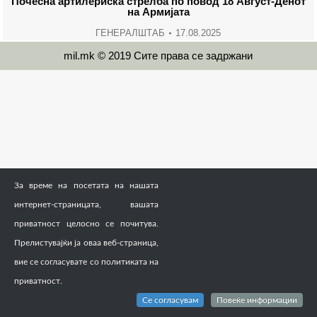
Почесна артилериска стрелба по повод 18 Август-Денот
на Армијата
ГЕНЕРАЛШТАБ
17.08.2025
mil.mk © 2019 Сите права се задржани
За време на посетата на нашата
интернет-страницата, вашата
приватност целосно се почитува.
Прелистувајќи ја оваа веб-страница,
вие се согласувате со политиката на
приватност.
Се согласувам
Повеќе информации