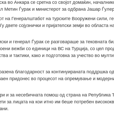
ка во Анкара се сретна со својот домаќин, началник
ал Метин Ѓурак и министерот за одбрана Јашар Ѓулер
кот на Генералштабот на турските Вооружени сили, г
у двете сојузнички и пријателски земји во областа н
ски и генерал Ѓурак се разговараше за тековната б
воени вежби со единици на ВС на Турција, со цел пр
тва и тактики, како и подготовка за учество во мул
зразена благодарност за континуираната поддршка од
ачаен придонес во процесот на опремување и модерн
и и за несебичната помош од страна на Република Ту
ти за лицата на кои итно им беше потребен високок
ани.