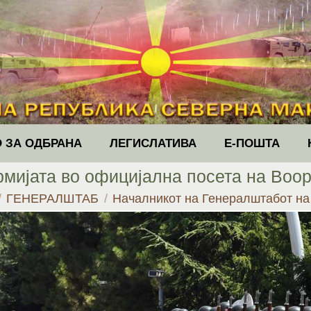
 ЗА ОДБРАНА
ЛЕГИСЛАТИВА
Е-ПОШТА
мијата во официјална посета на Воо
e:
ГЕНЕРАЛШТАБ
Началникот на Генералштабот н