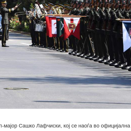
-мајор Сашко Лафчиски, кој се наоѓа во официјална