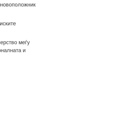
основоположник
иските
нерство меѓу
оналната и