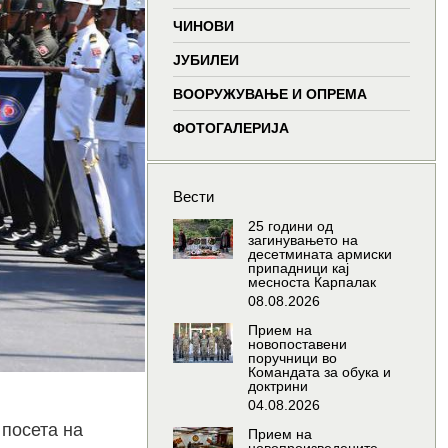
window
window
window
wind
ЧИНОВИ
ЈУБИЛЕИ
ВООРУЖУВАЊЕ И ОПРЕМА
ФОТОГАЛЕРИЈА
Вести
25 години од
загинувањето на
десетмината армиски
припадници кај
месноста Карпалак
08.08.2026
Прием на
новопоставени
поручници во
Командата за обука и
доктрини
04.08.2026
 посета на
Прием на