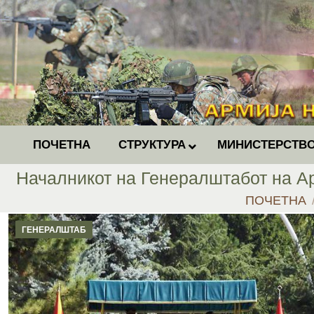
ПОЧЕТНА
СТРУКТУРА
МИНИСТЕРСТВО
Началникот на Генералштабот на Ар
You are her
ПОЧЕТНА
ГЕНЕРАЛШТАБ