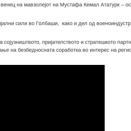
 венец на мавзолејот на Мустафа Кемал Ататурк – 
ијални сили во Голбаши, како и дел од военоиндустр
а сојузништвото, пријателството и стратешкото парт
ање на безбедносната соработка во интерес на реги