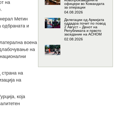
новопроизведените
от на
офицери во Командата
за операции
.
04.08.2026
енерал Метин
Делегации од Армијата
оддадоа почит по повод
а одбраната и
2 Август – Денот на
Републиката и првото
заседание на АСНОМ
02.08.2026
илатерална воена
одлабочување на
тинационални
 страна на
изација на
рција, која
валитетен