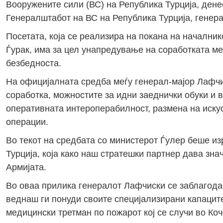
Вооружените сили (ВС) на Република Турција, денес
Генералштабот на ВС на Република Турција, генер
Посетата, која се реализира на покана на начални
Ѓурак, има за цел унапредување на соработката меѓ
безбедноста.
На официјалната средба меѓу генерал-мајор Лафчи
соработка, можностите за идни заеднички обуки и 
оперативната интероперабилност, размена на искус
операции.
Во текот на средбата со министерот Ѓулер беше и
Турција, која како наш стратешки партнер дава зн
Армијата.
Во оваа прилика генералот Лафчиски се заблагодар
веднаш ги понуди своите специјализирани капаците
медицински третман по пожарот кој се случи во Коч