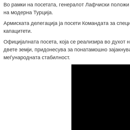
Во рамки на посетата, генералот Лафчиски положи
на модерна Турција.
Армиската делегација ја посети Командата за спец
капацитети.
Официјалната посета, која се реализира во духот н
двете земји, придонесува за понатамошно зајакнув
меѓународната стабилност.