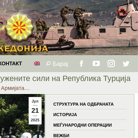
Барај
Search:
КОНТАКТ
Facebook
YouTube
Instagram
Twitt
ружените сили на Република Турција
page
page
page
page
а Армијата…
opens
opens
opens
open
Јул
СТРУКТУРА НА ОДБРАНАТА
21
in
in
in
in
ИСТОРИЈА
2025
МЕЃУНАРОДНИ ОПЕРАЦИИ
new
new
new
new
ВЕЖБИ