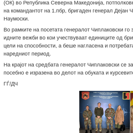
(ОК) во Република Северна Македонија, потполко
на командантот на 1.пбр, бригаден генерал Дејан 
Наумоски.
Во рамките на посетата генералот Чиплаковски го 
идните вежби во кои учествуваат единиците од бри
цели на способности, а беше нагласена и потреба
наредниот период.
На крајот на средбата генералот Чиплаковски се з
посебно е изразена во делот на обуката и курсевит
ГЃ/ДЧ