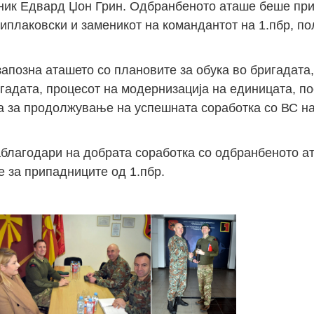
вник Едвард Џон Грин. Одбранбеното аташе беше при
Чиплаковски и заменикот на командантот на 1.пбр, п
запозна аташето со плановите за обука во бригадата,
гадата, процесот на модернизација на единицата, п
та за продолжување на успешната соработка со ВС н
аблагодари на добрата соработка со одбранбеното ат
е за припадниците од 1.пбр.