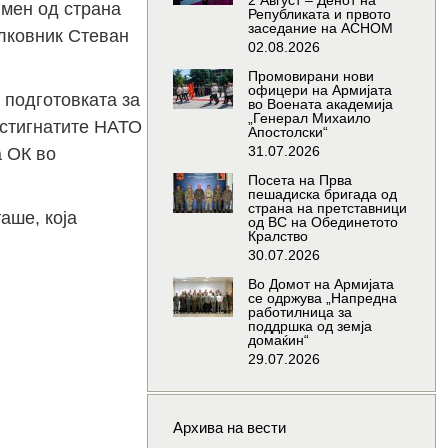
2 Август – Денот на
мен од страна
Републиката и првото
заседание на АСНОМ
олковник Стеван
02.08.2026
Промовирани нови
офицери на Армијата
 подготовката за
во Воената академија
„Генерал Михаило
остигнатите НАТО
Апостолски“
31.07.2026
а ОК во
Посета на Прва
пешадиска бригада од
страна на претставници
аше, која
од ВС на Обединетото
Кралство
30.07.2026
Во Домот на Армијата
се одржува „Напредна
работилница за
поддршка од земја
домаќин“
29.07.2026
Архива на вести