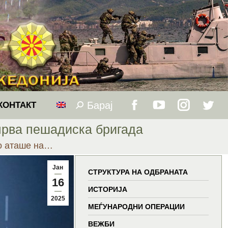
Барај
Search:
КОНТАКТ
Facebook
YouTube
Instagram
Twitt
прва пешадиска бригада
page
page
page
page
о аташе на…
opens
opens
opens
open
Јан
СТРУКТУРА НА ОДБРАНАТА
16
in
in
in
in
ИСТОРИЈА
2025
МЕЃУНАРОДНИ ОПЕРАЦИИ
new
new
new
new
ВЕЖБИ