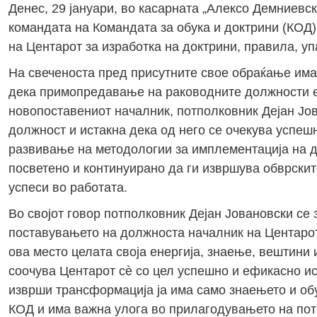
Денес, 29 јануари, во касарната „Алексо Демниевс
командата на Командата за обука и доктрини (КОД
на Центарот за изработка на доктрини, правила, у
На свеченоста пред присутните свое обраќање има
дека примопредавање на раководните должности е 
новопоставениот началник, потполковник Дејан Јов
должност и истакна дека од него се очекува успеш
развивање на методологии за имплементација на д
посветено и континуирано да ги извршува обврскит
успеси во работата.
Во својот говор потполковник Дејан Јовановски се 
поставувањето на должноста началник на Центарот 
ова место целата своја енергија, знаење, вештини 
соочува Центарот сѐ со цел успешно и ефикасно ис
изврши трансформација ја има само знаењето и об
КОД и има важна улога во прилагодувањето на пот