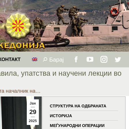
Барај
Search:
КОНТАКТ
Facebook
YouTube
Instagram
Twitt
вила, упатства и научени лекции во
page
page
page
page
та началник на…
opens
opens
opens
open
Јан
in
in
in
in
СТРУКТУРА НА ОДБРАНАТА
29
ИСТОРИЈА
new
new
new
new
2025
МЕЃУНАРОДНИ ОПЕРАЦИИ