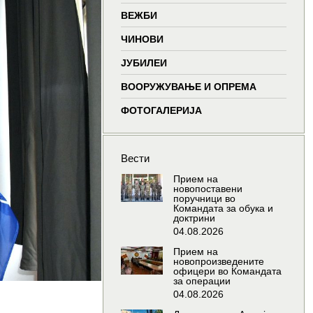
window
window
window
wind
ВЕЖБИ
ЧИНОВИ
ЈУБИЛЕИ
ВООРУЖУВАЊЕ И ОПРЕМА
ФОТОГАЛЕРИЈА
Вести
Прием на
новопоставени
поручници во
Командата за обука и
доктрини
04.08.2026
Прием на
новопроизведените
офицери во Командата
за операции
04.08.2026