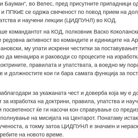
ки Бауман“, во Велес, пред присутните припадници о
) и ППКиЕ се одржа свеченост по повод прием на до
патства и научени лекции (ЦИДПУНЛ) во КОД.
ше командантот на КОД, полковник Васко Коколански,
редовна активност во командите и единиците на Ар
ановски, му упати искрени честитки за поставувањет
но да менаџира и раководи со процесите на изработ
октрините, правилата и упатствата, а воедно му по
е и должностите кои ги бара самата функција за пос
заблагодари за укажаната чест и доверба која му е д
за изработка на доктрини, правила, упатства и нау
и посветеност ќе ги насочи кон справување со предиз
полнување на мисијата на Центарот. Понатаму истак
ученоста, а токму затоа ЦИДПУНЛ е значаен и нерас
ребите на новото време.