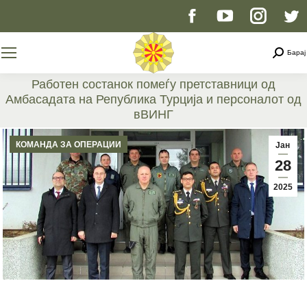
Facebook
YouTube
Instag
T
page
page
page
p
Searc
Барај
opens
opens
opens
o
Работен состанок помеѓу претставници од
Амбасадата на Република Турција и персоналот од
in
in
in
i
вВИНГ
You are here:
new
new
new
n
КОМАНДА ЗА ОПЕРАЦИИ
Јан
28
window
window
windo
w
2025