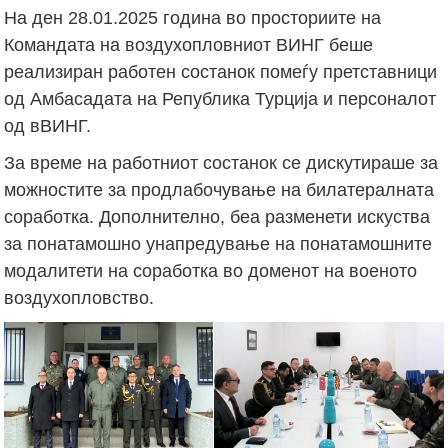
На ден 28.01.2025 година во просториите на
Командата на воздухопловниот ВИНГ беше
реализиран работен состанок помеѓу претставници
од Амбасадата на Република Турција и персоналот
од вВИНГ.
За време на работниот состанок се дискутираше за
можностите за продлабочување на билатералната
соработка. Дополнително, беа разменети искуства
за понатамошно унапредување на понатамошните
модалитети на соработка во доменот на военото
воздухопловство.