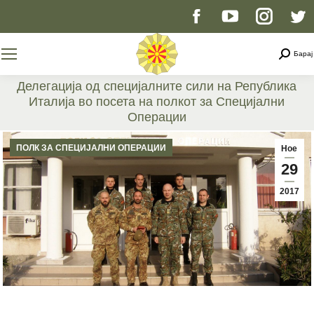
Facebook
YouTube
Instag
T
page
page
page
p
Searc
Барај
opens
opens
opens
o
Делегација од специјалните сили на Република
Италија во посета на полкот за Специјални
in
in
in
i
Операции
You are here:
new
new
new
n
ПОЛК ЗА СПЕЦИЈАЛНИ ОПЕРАЦИИ
Ное
29
window
window
windo
w
2017