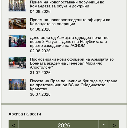
Прием на новопоставени поручници во
Командата за обука и доктрини
04.08.2026
Прием на новопроизведените офицери во
Командата за операции
04.08.2026
Делегации од Армијата оддадоа почит по
повод 2 Август – Денот на Републиката и
првото заседание на АСНОМ
02.08.2026
Промовирани нови офицери на Армијата во
Воената академија „Генерал Михаило
Апостолски“
31.07.2026
Посета на Прва пешадиска бригада од страна
на претставници од ВС на Обединетото
Кралство
30.07.2026
Архива на вести
<
2026
>
▼