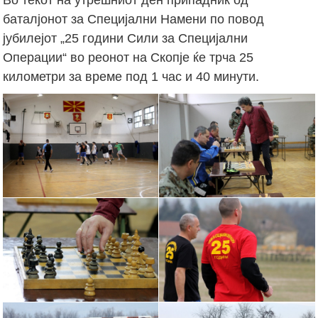
баталјонот за Специјални Намени по повод
јубилејот „25 години Сили за Специјални
Операции“ во реонот на Скопје ќе трча 25
километри за време под 1 час и 40 минути.