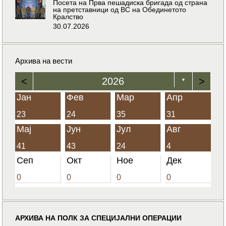
Посета на Прва пешадиска бригада од страна
на претставници од ВС на Обединетото
Кралство
30.07.2026
Архива на вести
<
2026
>
▼
Јан
Фев
Мар
Апр
23
24
35
31
Мај
Јун
Јул
Авг
41
43
24
4
Сеп
Окт
Ное
Дек
0
0
0
0
АРХИВА НА ПОЛК ЗА СПЕЦИЈАЛНИ ОПЕРАЦИИ