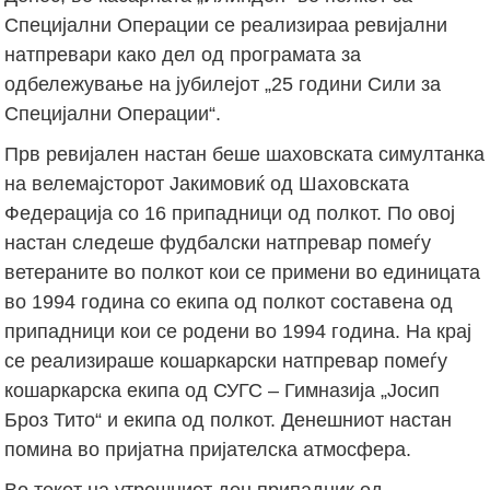
Специјални Операции се реализираа ревијални
натпревари како дел од програмата за
одбележување на јубилејот „25 години Сили за
Специјални Операции“.
Прв ревијален настан беше шаховската симултанка
на велемајсторот Јакимовиќ од Шаховската
Федерација со 16 припадници од полкот. По овој
настан следеше фудбалски натпревар помеѓу
ветераните во полкот кои се примени во единицата
во 1994 година со екипа од полкот составена од
припадници кои се родени во 1994 година. На крај
се реализираше кошаркарски натпревар помеѓу
кошаркарска екипа од СУГС – Гимназија „Јосип
Броз Тито“ и екипа од полкот. Денешниот настан
помина во пријатна пријателска атмосфера.
Во текот на утрешниот ден припадник од