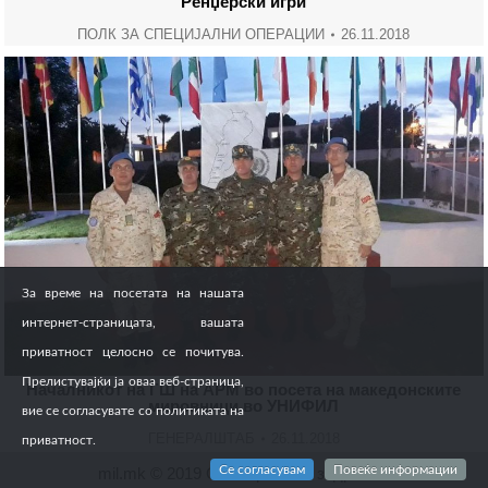
Ренџерски игри
ПОЛК ЗА СПЕЦИЈАЛНИ ОПЕРАЦИИ
26.11.2018
За време на посетата на нашата
интернет-страницата, вашата
приватност целосно се почитува.
Прелистувајќи ја оваа веб-страница,
Началникот на ГШ на АРМ во посета на македонските
мировници во УНИФИЛ
вие се согласувате со политиката на
ГЕНЕРАЛШТАБ
26.11.2018
приватност.
Се согласувам
Повеќе информации
mil.mk © 2019 Сите права се задржани