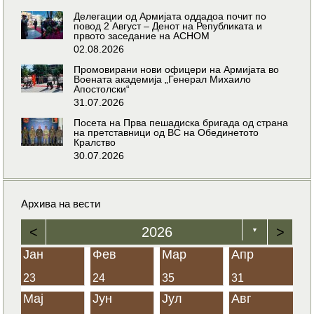
Делегации од Армијата оддадоа почит по
повод 2 Август – Денот на Републиката и
првото заседание на АСНОМ
02.08.2026
Промовирани нови офицери на Армијата во
Воената академија „Генерал Михаило
Апостолски“
31.07.2026
Посета на Прва пешадиска бригада од страна
на претставници од ВС на Обединетото
Кралство
30.07.2026
Архива на вести
<
2026
>
▼
Јан
Фев
Мар
Апр
23
24
35
31
Мај
Јун
Јул
Авг