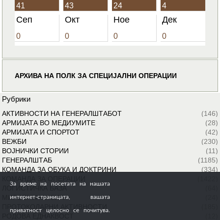
41
43
24
4
Сеп
Окт
Ное
Дек
0
0
0
0
АРХИВА НА ПОЛК ЗА СПЕЦИЈАЛНИ ОПЕРАЦИИ
Рубрики
АКТИВНОСТИ НА ГЕНЕРАЛШТАБОТ
(146)
АРМИЈАТА ВО МЕДИУМИТЕ
(28)
АРМИЈАТА И СПОРТОТ
(42)
ВЕЖБИ
(230)
ВОЈНИЧКИ СТОРИИ
(11)
ГЕНЕРАЛШТАБ
(1185)
КОМАНДА ЗА ОБУКА И ДОКТРИНИ
(334)
КОМАНДА ЗА ОПЕРАЦИИ
(1422)
За време на посетата на нашата
ЛОГИСТИЧКА БАЗА
(64)
МИРОВНИ МИСИИ
(24)
интернет-страницата, вашата
ПРОТОКОЛАРНИ АКТИВНОСТИ
(185)
приватност целосно се почитува.
РОДОВА ЕДНАКВОСТ
(12)