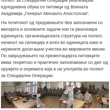
полкот за Специјални Операции реализираа
еднодневна обука со питомци од Воената
Академија „Генерал Михаило Апостолски“.
На почетокот од предавањето беа запознаени со
мисијата и основните задачи кои ги реализира
единицата, организациската структура на полкот,
начинот на селекција и влез во единицата како и
нејзините досегашни учества во мировните мисии.
По завршувањето на презентацијата питомците
имаа теоретско и практично запознавање со дел од
оружјето и опремата која е на употреба во полкот
за Специјални Операции.