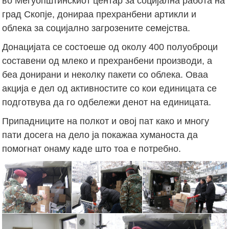
во Меѓуопштинскиот центар за социјална работа на
град Скопје, донираа прехранбени артикли и
облека за социјално загрозените семејства.
Донацијата се состоеше од околу 400 полуоброци
составени од млеко и прехранбени производи, а
беа донирани и неколку пакети со облека. Оваа
акција е дел од активностите со кои единицата се
подготвува да го одбележи денот на единицата.
Припадниците на полкот и овој пат како и многу
пати досега на дело ја покажаа хуманоста да
помогнат онаму каде што тоа е потребно.