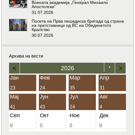
Воената академија „Генерал Михаило
Апостолски“
31.07.2026
Посета на Прва пешадиска бригада од страна
на претставници од ВС на Обединетото
Кралство
30.07.2026
Архива на вести
<
2026
>
▼
Јан
Фев
Мар
Апр
23
24
35
31
Мај
Јун
Јул
Авг
41
43
24
4
Сеп
Окт
Ное
Дек
0
0
0
0