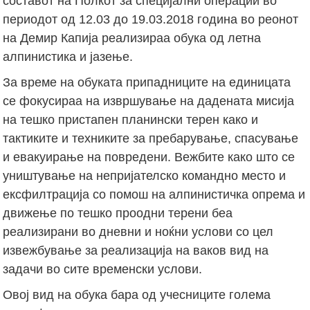
составот на Полкот за специјални операции во
периодот од 12.03 до 19.03.2018 година во реонот
на Демир Капија реализираа обука од летна
алпинистика и јазење.
За време на обуката припадниците на единицата
се фокусираа на извршување на дадената мисија
на тешко пристапен планински терен како и
тактиките и техниките за пребарување, спасување
и евакуирање на повредени. Вежбите како што се
уништување на непријателско командно место и
ексфилтрација со помош на алпинистичка опрема и
движење по тешко проодни терени беа
реализирани во дневни и ноќни услови со цел
извежбување за реализација на ваков вид на
задачи во сите временски услови.
Овој вид на обука бара од учесниците голема