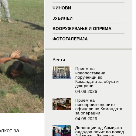
window
window
window
wind
ЧИНОВИ
ЈУБИЛЕИ
ВООРУЖУВАЊЕ И ОПРЕМА
ФОТОГАЛЕРИЈА
Вести
Прием на
новопоставени
поручници во
Командата за обука и
доктрини
04.08.2026
Прием на
новопроизведените
офицери во Командата
за операции
04.08.2026
Делегации од Армијата
олкот за
оддадоа почит по повод