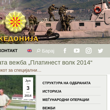
Барај
Search:
КОНТАКТ
Facebook
YouTube
Instagram
Twitt
та вежба „Платинест волк 2014“
page
page
page
page
кот за специјални…
opens
opens
opens
open
Јул
СТРУКТУРА НА ОДБРАНАТА
3
in
in
in
in
ИСТОРИЈА
2014
МЕЃУНАРОДНИ ОПЕРАЦИИ
new
new
new
new
ВЕЖБИ