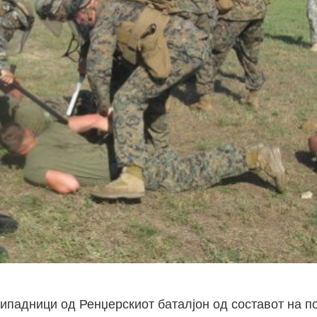
рипадници од Ренџерскиот баталјон од составот на п