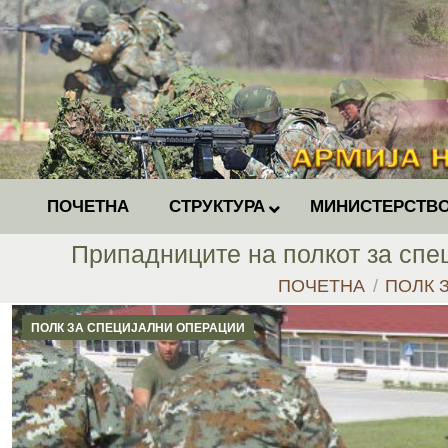
ПОЧЕТНА
СТРУКТУРА
МИНИСТЕРСТВО
Припадниците на полкот за спе
You are here:
ПОЧЕТНА
ПОЛК 
ПОЛК ЗА СПЕЦИЈАЛНИ ОПЕРАЦИИ