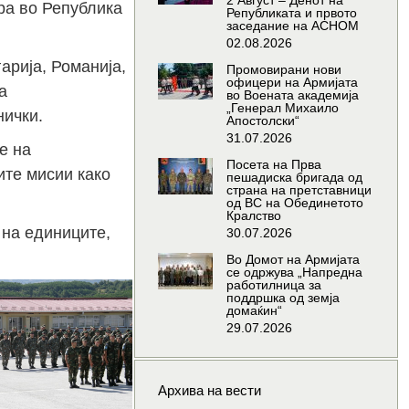
2 Август – Денот на
ра во Република
Републиката и првото
заседание на АСНОМ
02.08.2026
арија, Романија,
Промовирани нови
офицери на Армијата
а
во Воената академија
„Генерал Михаило
нички.
Апостолски“
31.07.2026
е на
Посета на Прва
ите мисии како
пешадиска бригада од
страна на претставници
од ВС на Обединетото
Кралство
 на единиците,
30.07.2026
Во Домот на Армијата
се одржува „Напредна
работилница за
поддршка од земја
домаќин“
29.07.2026
Архива на вести