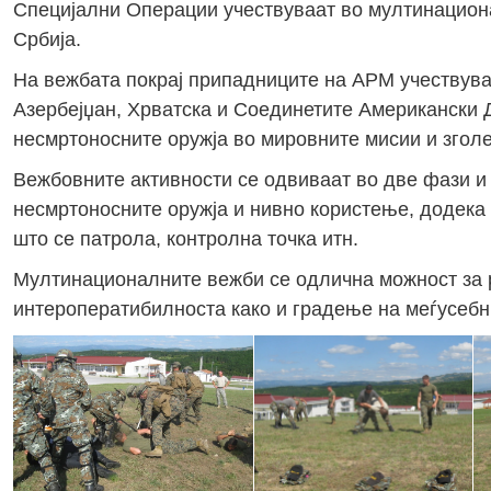
Специјални Операции учествуваат во мултинациона
Србија.
На вежбата покрај припадниците на АРМ учествуваа
Азербејџан, Хрватска и Соединетите Американски 
несмртоносните оружја во мировните мисии и зголе
Вежбовните активности се одвиваат во две фази и 
несмртоносните оружја и нивно користење, додека 
што се патрола, контролна точка итн.
Мултинационалните вежби се одлична можност за р
интероператибилноста како и градење на меѓусебн