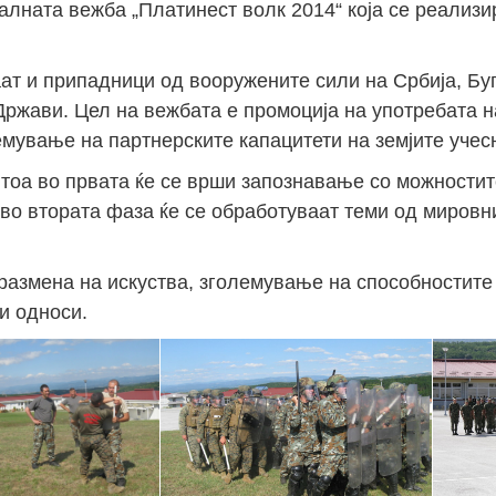
лната вежба „Платинест волк 2014“ која се реализи
т и припадници од вооружените сили на Србија, Буг
Држави. Цел на вежбата е промоција на употребата н
мување на партнерските капацитети на земјите учес
тоа во првата ќе се врши запознавање со можностит
во втората фаза ќе се обработуваат теми од мировн
азмена на искуства, зголемување на способностите
и односи.